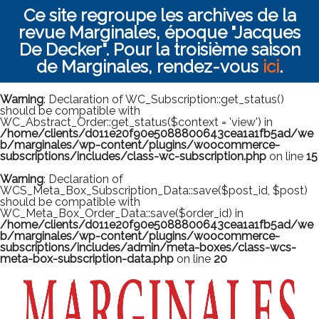
Ce site regroupe les archives de la
revue Marginales, époque "Jacques
De Decker". Pour la troisième saison
de Marginales, rendez-vous
ici
.
Warning
: Declaration of WC_Subscription::get_status()
should be compatible with
WC_Abstract_Order::get_status($context = 'view') in
/home/clients/d011e20f90e5088800643cea1a1fb5ad/we
b/marginales/wp-content/plugins/woocommerce-
subscriptions/includes/class-wc-subscription.php
on line
15
Warning
: Declaration of
WCS_Meta_Box_Subscription_Data::save($post_id, $post)
should be compatible with
WC_Meta_Box_Order_Data::save($order_id) in
/home/clients/d011e20f90e5088800643cea1a1fb5ad/we
b/marginales/wp-content/plugins/woocommerce-
subscriptions/includes/admin/meta-boxes/class-wcs-
meta-box-subscription-data.php
on line
20