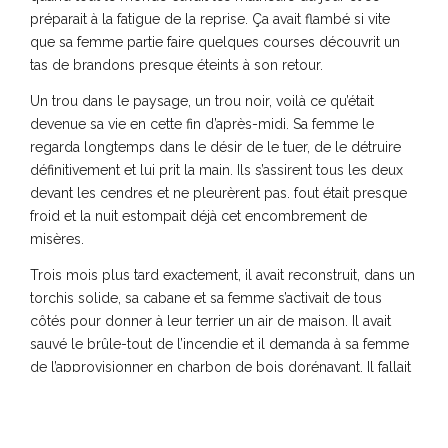
préparait à la fatigue de la reprise. Ça avait flambé si vite
que sa femme partie faire quelques courses découvrit un
tas de brandons presque éteints à son retour.
Un trou dans le paysage, un trou noir, voilà ce qu’était
devenue sa vie en cette fin d’après-midi. Sa femme le
regarda longtemps dans le désir de le tuer, de le détruire
définitivement et lui prit la main. Ils s’assirent tous les deux
devant les cendres et ne pleurèrent pas. fout était presque
froid et la nuit estompait déjà cet encombrement de
misères.
Trois mois plus tard exactement, il avait reconstruit, dans un
torchis solide, sa cabane et sa femme s’activait de tous
côtés pour donner à leur terrier un air de maison. Il avait
sauvé le brûle-tout de l’incendie et il demanda à sa femme
de l’approvisionner en charbon de bois dorénavant. Il fallait
bien que les ruines consumées servent encore et elle dut
brûler sa maison une deuxième fois. Son mari se chauffait
des souvenirs comme d’autres se saoulent lentement en