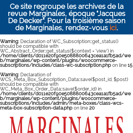
Ce site regroupe les archives de la
revue Marginales, époque "Jacques
De Decker". Pour la troisième saison
de Marginales, rendez-vous
ici
.
Warning
: Declaration of WC_Subscription::get_status()
should be compatible with
WC_Abstract_Order::get_status($context = 'view') in
/home/clients/d011e20f90e5088800643cea1a1fb5ad/we
b/marginales/wp-content/plugins/woocommerce-
subscriptions/includes/class-wc-subscription.php
on line
15
Warning
: Declaration of
WCS_Meta_Box_Subscription_Data::save($post_id, $post)
should be compatible with
WC_Meta_Box_Order_Data::save($order_id) in
/home/clients/d011e20f90e5088800643cea1a1fb5ad/we
b/marginales/wp-content/plugins/woocommerce-
subscriptions/includes/admin/meta-boxes/class-wcs-
meta-box-subscription-data.php
on line
20