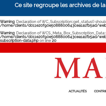
Ce site regroupe les archives de l
Warning
: Declaration of WC_Subscription::get_status() shou
/home/clients/d011e20f90e5088800643cea1a1fb5ad/web/m
Warning
: Declaration of WCS_Meta_Box_Subscription_Data::
/home/clients/d011e20f90e5088800643cea1a1fb5ad/web/
subscription-data.php
on line
20
ACTUALITÉS
CONTRI