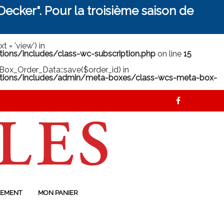
ecker". Pour la troisième saison de
 = 'view') in
ns/includes/class-wc-subscription.php
on line
15
ox_Order_Data::save($order_id) in
ions/includes/admin/meta-boxes/class-wcs-meta-box-
EMENT
MON PANIER