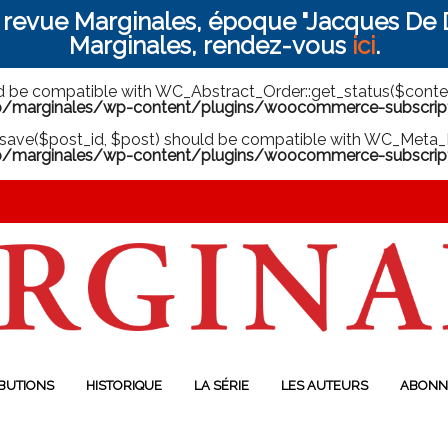
a revue Marginales, époque "Jacques De D
Marginales, rendez-vous
ici
.
ld be compatible with WC_Abstract_Order::get_status($context
arginales/wp-content/plugins/woocommerce-subscriptio
save($post_id, $post) should be compatible with WC_Meta_B
marginales/wp-content/plugins/woocommerce-subscript
BUTIONS
HISTORIQUE
LA SÉRIE
LES AUTEURS
ABONN