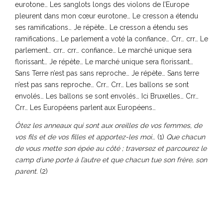
eurotone… Les sanglots longs des violons de l’Europe
pleurent dans mon cœur eurotone… Le cresson a étendu
ses ramifications… Je répète… Le cresson a étendu ses
ramifications… Le parlement a voté la confiance… Crr… crr… Le
parlement… crr… crr… confiance… Le marché unique sera
florissant… Je répète… Le marché unique sera florissant…
Sans Terre n’est pas sans reproche… Je répète… Sans terre
n’est pas sans reproche… Crr… Crr… Les ballons se sont
envolés… Les ballons se sont envolés… Ici Bruxelles… Crr…
Crr… Les Européens parlent aux Européens…
Ôtez les anneaux qui sont aux oreilles de vos femmes, de
vos fils et de vos filles et apportez-les moi
… (1)
Que chacun
de vous mette son épée au côté ; traversez et parcourez le
camp d’une porte à l’autre et que chacun tue son frère, son
parent.
(2)
Crr… crr… Ici Bruxelles… Il pleut sur la Berd… Je répète… Il
pleut sur la Berd… Aaron règne de Madrid à Berlin… Aaron
règne de Madrid à Berlin… Les cigognes sont à Strasbourg…