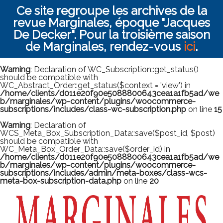
Ce site regroupe les archives de la
revue Marginales, époque "Jacques
De Decker". Pour la troisième saison
de Marginales, rendez-vous
ici
.
Warning
: Declaration of WC_Subscription::get_status()
should be compatible with
WC_Abstract_Order::get_status($context = 'view') in
/home/clients/d011e20f90e5088800643cea1a1fb5ad/we
b/marginales/wp-content/plugins/woocommerce-
subscriptions/includes/class-wc-subscription.php
on line
15
Warning
: Declaration of
WCS_Meta_Box_Subscription_Data::save($post_id, $post)
should be compatible with
WC_Meta_Box_Order_Data::save($order_id) in
/home/clients/d011e20f90e5088800643cea1a1fb5ad/we
b/marginales/wp-content/plugins/woocommerce-
subscriptions/includes/admin/meta-boxes/class-wcs-
meta-box-subscription-data.php
on line
20