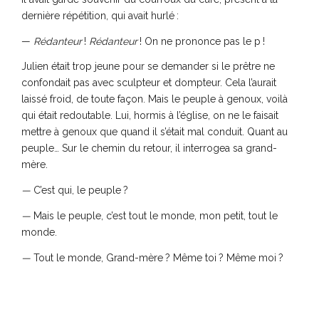
dernière répétition, qui avait hurlé :
—
Rédanteur
!
Rédanteur
! On ne prononce pas le p !
Julien était trop jeune pour se demander si le prêtre ne
confondait pas avec sculpteur et dompteur. Cela l’aurait
laissé froid, de toute façon. Mais le peuple à genoux, voilà
qui était redoutable. Lui, hormis à l’église, on ne le faisait
mettre à genoux que quand il s’était mal conduit. Quant au
peuple… Sur le chemin du retour, il interrogea sa grand-
mère.
—
C’est qui, le peuple ?
—
Mais le peuple, c’est tout le monde, mon petit, tout le
monde.
—
Tout le monde, Grand-mère ? Même toi ? Même moi ?
—
Mais bien sûr.
—
Alors pourquoi on ne s’est pas mis à genoux ?