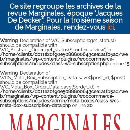
Ce site regroupe les archives de la
revue Marginales, époque "Jacques
De Decker". Pour la troisième saison
de Marginales, rendez-vous
ici
.
Warning
: Declaration of WC_Subscription::get_status()
should be compatible with
WC_Abstract_Order::get_status($context = 'view') in
/home/clients/d011e20f90e5088800643cea1a1fb5ad/we
b/marginales/wp-content/plugins/woocommerce-
subscriptions/includes/class-wc-subscription.php
on line
15
Warning
: Declaration of
WCS_Meta_Box_Subscription_Data::save($post_id, $post)
should be compatible with
WC_Meta_Box_Order_Data::save($order_id) in
/home/clients/d011e20f90e5088800643cea1a1fb5ad/we
b/marginales/wp-content/plugins/woocommerce-
subscriptions/includes/admin/meta-boxes/class-wcs-
meta-box-subscription-data.php
on line
20