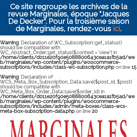
Ce site regroupe les archives de la
revue Marginales, époque "Jacques
De Decker". Pour la troisième saison
de Marginales, rendez-vous
ici
.
Warning
: Declaration of WC_Subscription::get_status()
should be compatible with
WC_Abstract_Order::get_status($context = 'view') in
/home/clients/d011e20f90e5088800643cea1a1fb5ad/we
b/marginales/wp-content/plugins/woocommerce-
subscriptions/includes/class-wc-subscription.php
on line
15
Warning
: Declaration of
WCS_Meta_Box_Subscription_Data::save($post_id, $post)
should be compatible with
WC_Meta_Box_Order_Data::save($order_id) in
/home/clients/d011e20f90e5088800643cea1a1fb5ad/we
b/marginales/wp-content/plugins/woocommerce-
subscriptions/includes/admin/meta-boxes/class-wcs-
meta-box-subscription-data.php
on line
20