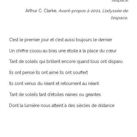
Arthur C. Clarke,
Avant-propos à 2001, L’odyssée de
l’espace.
C’est le premier jour et c’est aussi toujours le dernier
Un chiffre cousu au bras une étoile à la place du cœur
Tant de soleils qui brillent encore quand tous ont disparu
Ils ont pensé Ils ont aimé Ils ont souffert
Ils sont venus du néant et retournent au néant
Tant de soleils tant d’étoiles naines ou géantes
Dont la lumière nous atteint à des siècles de distance
Des lueurs trouant l’infini à la vitesse de la lumière
Quand ils ont disparu depuis une seconde ou un siècle