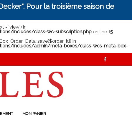
ecker". Pour la troisième saison de
 = 'view') in
ns/includes/class-wc-subscription.php
on line
15
ox_Order_Data::save($order_id) in
ions/includes/admin/meta-boxes/class-wcs-meta-box-
EMENT
MON PANIER