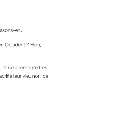
nissons-en…
en Occident ? Hein,
, et cela remonte très
crifié leur vie… non, ce
’essentiel. Moi, je vais
plus personne. Sinon,
ent savoir et plus vite
t l’électrochoc. Mais
. Voilà ce que je