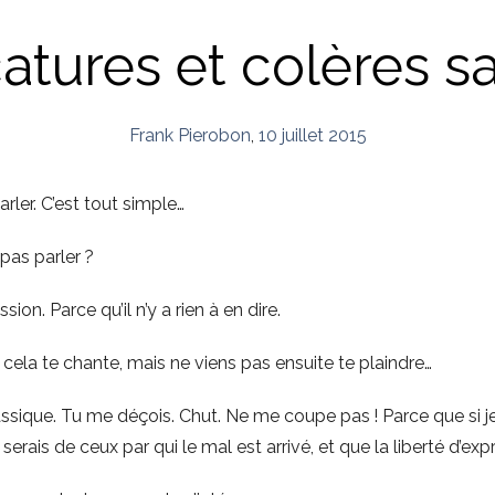
atures et colères s
Frank Pierobon
,
10 juillet 2015
rler. C’est tout simple…
pas parler ?
sion. Parce qu’il n’y a rien à en dire.
si cela te chante, mais ne viens pas ensuite te plaindre…
assique. Tu me déçois. Chut. Ne me coupe pas ! Parce que si je 
e serais de ceux par qui le mal est arrivé, et que la liberté d’ex