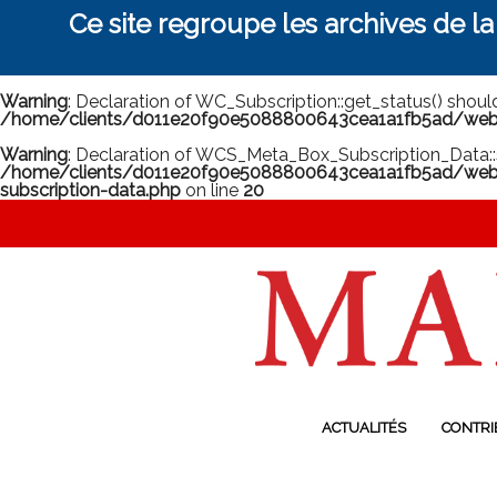
Ce site regroupe les archives de l
Warning
: Declaration of WC_Subscription::get_status() shou
/home/clients/d011e20f90e5088800643cea1a1fb5ad/web/m
Warning
: Declaration of WCS_Meta_Box_Subscription_Data::
/home/clients/d011e20f90e5088800643cea1a1fb5ad/web/
subscription-data.php
on line
20
ACTUALITÉS
CONTRI