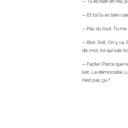
— Tu es bien en feu, p
— Et toi tu es bien ca
— Pas du tout. Tu me pr
— Bon. Soit. On y va. 
dis-moi, toi qui sais to
— Facile ! Parce que 
loin. La démocratie. La
n’est pas ça ?
— Oui, ça, c’est le dis
te dire : nous pouvons 
tu penses bien que si ç
que ça, t’en serais gu
en fait, la pensée, la 