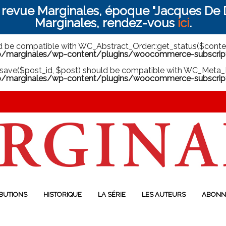
a revue Marginales, époque "Jacques De D
Marginales, rendez-vous
ici
.
ld be compatible with WC_Abstract_Order::get_status($context
arginales/wp-content/plugins/woocommerce-subscriptio
save($post_id, $post) should be compatible with WC_Meta_B
marginales/wp-content/plugins/woocommerce-subscript
BUTIONS
HISTORIQUE
LA SÉRIE
LES AUTEURS
ABONN