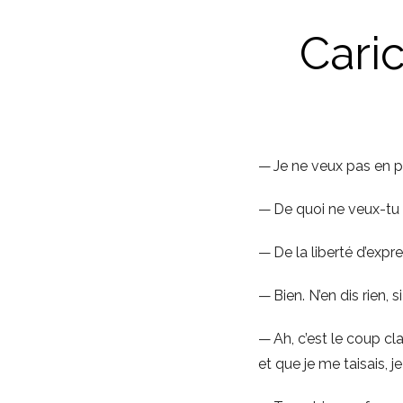
Caric
— Je ne veux pas en pa
— De quoi ne veux-tu 
— De la liberté d’expres
— Bien. N’en dis rien, 
— Ah, c’est le coup cl
et que je me taisais, j