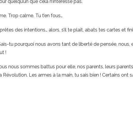
our quelqu’un que cela n’intéresse pas.
lme. Trop calme. Tu t’en fous…
êtes des intentions… alors, s’il te plaît, abats tes cartes et fi
Sais-tu pourquoi nous avons tant de liberté de pensée, nous, 
ut !
nous nous sommes battus pour elle, nos parents, leurs parents
 Révolution. Les armes à la main, tu sais bien ! Certains ont sa
cours ordinaire et quelque part, c’est même vrai. Mais tu as raté l
tout dire, tout penser, tout écrire. Parce que cela n’intéresse 
a dérangeait quelqu’un, ce qu’on pense vraiment, ils te le ferai
éri. La gueule de Mahomet, ça oui, pour ceux qui y croient, c’es
vraie pensée, ça ne sert plus à rien. Elle ne transgresse plus rien