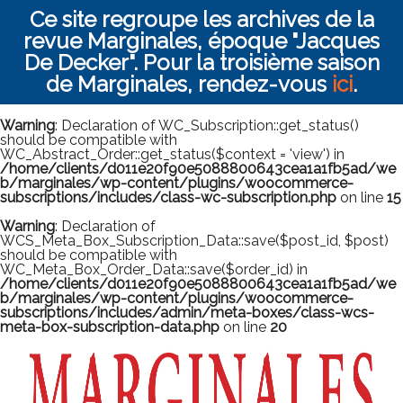
Ce site regroupe les archives de la
revue Marginales, époque "Jacques
De Decker". Pour la troisième saison
de Marginales, rendez-vous
ici
.
Warning
: Declaration of WC_Subscription::get_status()
should be compatible with
WC_Abstract_Order::get_status($context = 'view') in
/home/clients/d011e20f90e5088800643cea1a1fb5ad/we
b/marginales/wp-content/plugins/woocommerce-
subscriptions/includes/class-wc-subscription.php
on line
15
Warning
: Declaration of
WCS_Meta_Box_Subscription_Data::save($post_id, $post)
should be compatible with
WC_Meta_Box_Order_Data::save($order_id) in
/home/clients/d011e20f90e5088800643cea1a1fb5ad/we
b/marginales/wp-content/plugins/woocommerce-
subscriptions/includes/admin/meta-boxes/class-wcs-
meta-box-subscription-data.php
on line
20