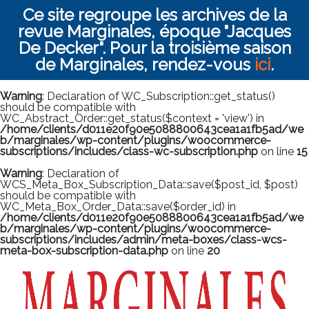
Ce site regroupe les archives de la
revue Marginales, époque "Jacques
De Decker". Pour la troisième saison
de Marginales, rendez-vous
ici
.
Warning
: Declaration of WC_Subscription::get_status()
should be compatible with
WC_Abstract_Order::get_status($context = 'view') in
/home/clients/d011e20f90e5088800643cea1a1fb5ad/we
b/marginales/wp-content/plugins/woocommerce-
subscriptions/includes/class-wc-subscription.php
on line
15
Warning
: Declaration of
WCS_Meta_Box_Subscription_Data::save($post_id, $post)
should be compatible with
WC_Meta_Box_Order_Data::save($order_id) in
/home/clients/d011e20f90e5088800643cea1a1fb5ad/we
b/marginales/wp-content/plugins/woocommerce-
subscriptions/includes/admin/meta-boxes/class-wcs-
meta-box-subscription-data.php
on line
20