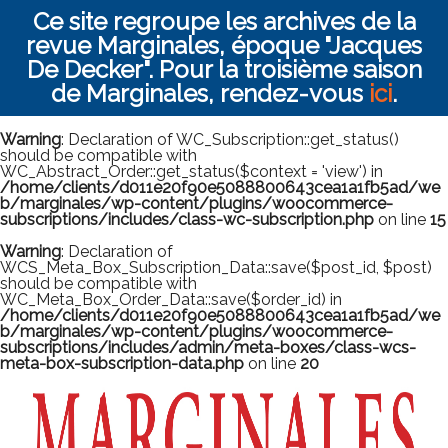
Ce site regroupe les archives de la
revue Marginales, époque "Jacques
De Decker". Pour la troisième saison
de Marginales, rendez-vous
ici
.
Warning
: Declaration of WC_Subscription::get_status()
should be compatible with
WC_Abstract_Order::get_status($context = 'view') in
/home/clients/d011e20f90e5088800643cea1a1fb5ad/we
b/marginales/wp-content/plugins/woocommerce-
subscriptions/includes/class-wc-subscription.php
on line
15
Warning
: Declaration of
WCS_Meta_Box_Subscription_Data::save($post_id, $post)
should be compatible with
WC_Meta_Box_Order_Data::save($order_id) in
/home/clients/d011e20f90e5088800643cea1a1fb5ad/we
b/marginales/wp-content/plugins/woocommerce-
subscriptions/includes/admin/meta-boxes/class-wcs-
meta-box-subscription-data.php
on line
20