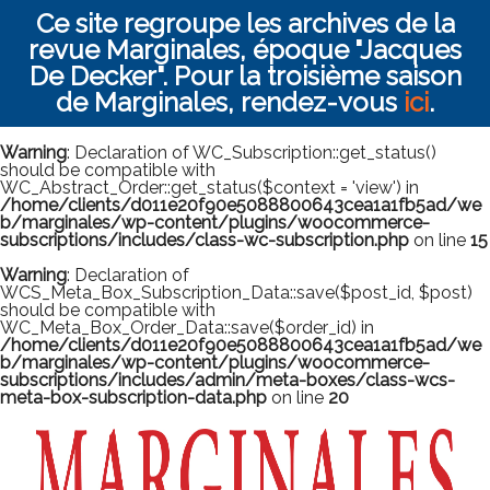
Ce site regroupe les archives de la
revue Marginales, époque "Jacques
De Decker". Pour la troisième saison
de Marginales, rendez-vous
ici
.
Warning
: Declaration of WC_Subscription::get_status()
should be compatible with
WC_Abstract_Order::get_status($context = 'view') in
/home/clients/d011e20f90e5088800643cea1a1fb5ad/we
b/marginales/wp-content/plugins/woocommerce-
subscriptions/includes/class-wc-subscription.php
on line
15
Warning
: Declaration of
WCS_Meta_Box_Subscription_Data::save($post_id, $post)
should be compatible with
WC_Meta_Box_Order_Data::save($order_id) in
/home/clients/d011e20f90e5088800643cea1a1fb5ad/we
b/marginales/wp-content/plugins/woocommerce-
subscriptions/includes/admin/meta-boxes/class-wcs-
meta-box-subscription-data.php
on line
20