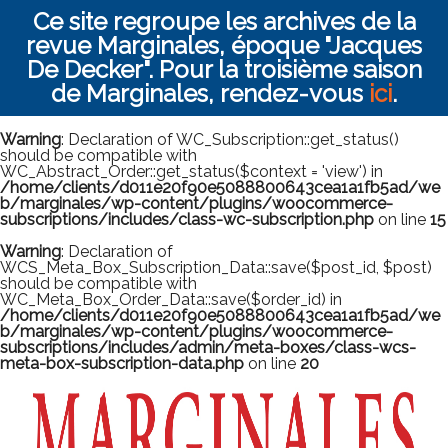
Ce site regroupe les archives de la
revue Marginales, époque "Jacques
De Decker". Pour la troisième saison
de Marginales, rendez-vous
ici
.
Warning
: Declaration of WC_Subscription::get_status()
should be compatible with
WC_Abstract_Order::get_status($context = 'view') in
/home/clients/d011e20f90e5088800643cea1a1fb5ad/we
b/marginales/wp-content/plugins/woocommerce-
subscriptions/includes/class-wc-subscription.php
on line
15
Warning
: Declaration of
WCS_Meta_Box_Subscription_Data::save($post_id, $post)
should be compatible with
WC_Meta_Box_Order_Data::save($order_id) in
/home/clients/d011e20f90e5088800643cea1a1fb5ad/we
b/marginales/wp-content/plugins/woocommerce-
subscriptions/includes/admin/meta-boxes/class-wcs-
meta-box-subscription-data.php
on line
20