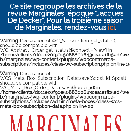
Ce site regroupe les archives de la
revue Marginales, époque "Jacques
De Decker". Pour la troisième saison
de Marginales, rendez-vous
ici
.
Warning
: Declaration of WC_Subscription::get_status()
should be compatible with
WC_Abstract_Order::get_status($context = 'view') in
/home/clients/d011e20f90e5088800643cea1a1fb5ad/we
b/marginales/wp-content/plugins/woocommerce-
subscriptions/includes/class-wc-subscription.php
on line
15
Warning
: Declaration of
WCS_Meta_Box_Subscription_Data::save($post_id, $post)
should be compatible with
WC_Meta_Box_Order_Data::save($order_id) in
/home/clients/d011e20f90e5088800643cea1a1fb5ad/we
b/marginales/wp-content/plugins/woocommerce-
subscriptions/includes/admin/meta-boxes/class-wcs-
meta-box-subscription-data.php
on line
20