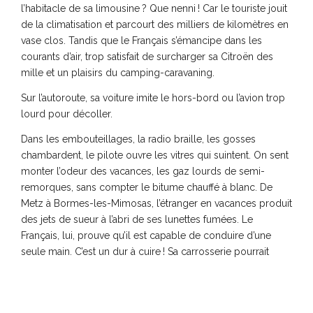
l’habitacle de sa limousine ? Que nenni ! Car le touriste jouit
de la climatisation et parcourt des milliers de kilomètres en
vase clos. Tandis que le Français s’émancipe dans les
courants d’air, trop satisfait de surcharger sa Citroën des
mille et un plaisirs du camping-caravaning.
Sur l’autoroute, sa voiture imite le hors-bord ou l’avion trop
lourd pour décoller.
Dans les embouteillages, la radio braille, les gosses
chambardent, le pilote ouvre les vitres qui suintent. On sent
monter l’odeur des vacances, les gaz lourds de semi-
remorques, sans compter le bitume chauffé à blanc. De
Metz à Bormes-les-Mimosas, l’étranger en vacances produit
des jets de sueur à l’abri de ses lunettes fumées. Le
Français, lui, prouve qu’il est capable de conduire d’une
seule main. C’est un dur à cuire ! Sa carrosserie pourrait
chauffer des œufs sur le plat s’il n’y avait toutes ces
mouchettes dans la jungle de ses poils… Ce désagrément,
le coureur de Tour de France l’évite par l’usage total du