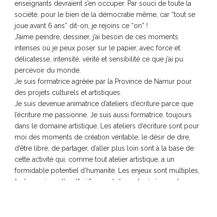
enseignants devraient s’en occuper. Par souci de toute la
société, pour le bien de la démocratie même, car “tout se
joue avant 6 ans” dit-on, je rejoins ce “on” !
J’aime peindre, dessiner, j’ai besoin de ces moments
intenses où je peux poser sur le papier, avec force et
délicatesse, intensité, vérité et sensibilité ce que j’ai pu
percevoir du monde.
Je suis formatrice agréée par la Province de Namur pour
des projets culturels et artistiques.
Je suis devenue animatrice d’ateliers d’écriture parce que
l’écriture me passionne. Je suis aussi formatrice, toujours
dans le domaine artistique. Les ateliers d’écriture sont pour
moi des moments de création véritable, le désir de dire,
d’être libre, de partager, d’aller plus loin sont à la base de
cette activité qui, comme tout atelier artistique, a un
formidable potentiel d’humanité. Les enjeux sont multiples,
“auto-socio-culturel” si l’on veut, ils sont généreux et
authentiques. Je demande aux participants d’écrire avec
leurs mots, sans blabla, j’ai confiance en leur capacité d’être
uniques et extraordinaires parce qu’ils sont vrais. Leur texte