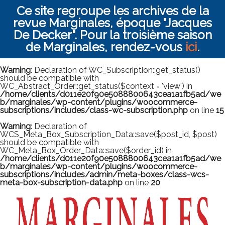
Ce site regroupe les archives de la
revue Marginales, époque "Jacques
De Decker". Pour la troisième saison
de Marginales, rendez-vous
ici
.
Warning
: Declaration of WC_Subscription::get_status()
should be compatible with
WC_Abstract_Order::get_status($context = 'view') in
/home/clients/d011e20f90e5088800643cea1a1fb5ad/we
b/marginales/wp-content/plugins/woocommerce-
subscriptions/includes/class-wc-subscription.php
on line
15
Warning
: Declaration of
WCS_Meta_Box_Subscription_Data::save($post_id, $post)
should be compatible with
WC_Meta_Box_Order_Data::save($order_id) in
/home/clients/d011e20f90e5088800643cea1a1fb5ad/we
b/marginales/wp-content/plugins/woocommerce-
subscriptions/includes/admin/meta-boxes/class-wcs-
meta-box-subscription-data.php
on line
20