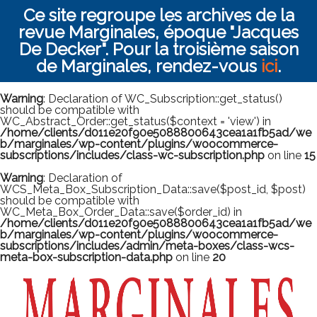
Ce site regroupe les archives de la
revue Marginales, époque "Jacques
De Decker". Pour la troisième saison
de Marginales, rendez-vous
ici
.
Warning
: Declaration of WC_Subscription::get_status()
should be compatible with
WC_Abstract_Order::get_status($context = 'view') in
/home/clients/d011e20f90e5088800643cea1a1fb5ad/we
b/marginales/wp-content/plugins/woocommerce-
subscriptions/includes/class-wc-subscription.php
on line
15
Warning
: Declaration of
WCS_Meta_Box_Subscription_Data::save($post_id, $post)
should be compatible with
WC_Meta_Box_Order_Data::save($order_id) in
/home/clients/d011e20f90e5088800643cea1a1fb5ad/we
b/marginales/wp-content/plugins/woocommerce-
subscriptions/includes/admin/meta-boxes/class-wcs-
meta-box-subscription-data.php
on line
20