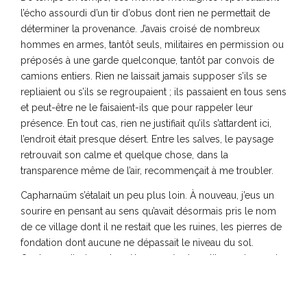
l’écho assourdi d’un tir d’obus dont rien ne permettait de
déterminer la provenance. J’avais croisé de nombreux
hommes en armes, tantôt seuls, militaires en permission ou
préposés à une garde quelconque, tantôt par convois de
camions entiers. Rien ne laissait jamais supposer s’ils se
repliaient ou s’ils se regroupaient ; ils passaient en tous sens
et peut-être ne le faisaient-ils que pour rappeler leur
présence. En tout cas, rien ne justifiait qu’ils s’attardent ici,
l’endroit était presque désert. Entre les salves, le paysage
retrouvait son calme et quelque chose, dans la
transparence même de l’air, recommençait à me troubler.
Capharnaüm s’étalait un peu plus loin. À nouveau, j’eus un
sourire en pensant au sens qu’avait désormais pris le nom
de ce village dont il ne restait que les ruines, les pierres de
fondation dont aucune ne dépassait le niveau du sol.
Quelques dizaines de mètres carrés de petites maisons et
de ruelles de ce qui fut longtemps un village de pêcheurs,
coincé entre le rivage et la colline. Depuis lors, combien
d’autres villages dans le monde avaient bien pu disparaître,