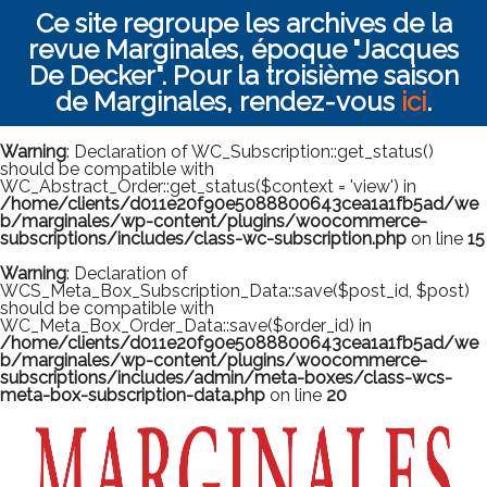
Ce site regroupe les archives de la
revue Marginales, époque "Jacques
De Decker". Pour la troisième saison
de Marginales, rendez-vous
ici
.
Warning
: Declaration of WC_Subscription::get_status()
should be compatible with
WC_Abstract_Order::get_status($context = 'view') in
/home/clients/d011e20f90e5088800643cea1a1fb5ad/we
b/marginales/wp-content/plugins/woocommerce-
subscriptions/includes/class-wc-subscription.php
on line
15
Warning
: Declaration of
WCS_Meta_Box_Subscription_Data::save($post_id, $post)
should be compatible with
WC_Meta_Box_Order_Data::save($order_id) in
/home/clients/d011e20f90e5088800643cea1a1fb5ad/we
b/marginales/wp-content/plugins/woocommerce-
subscriptions/includes/admin/meta-boxes/class-wcs-
meta-box-subscription-data.php
on line
20