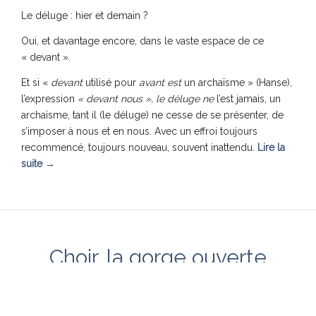
Le déluge : hier et demain ?
Oui, et davantage encore, dans le vaste espace de ce
« devant ».
Et si «
devant
utilisé pour
avant est
un archaïsme » (Hanse),
l’expression
« devant nous », le déluge ne
l’est jamais, un
archaïsme, tant il (le déluge) ne cesse de se présenter, de
s’imposer à nous et en nous. Avec un effroi toujours
recommencé, toujours nouveau, souvent inattendu.
Lire la
suite
→
Choir, la gorge ouverte
André Schmitz
,
21 décembre 2001