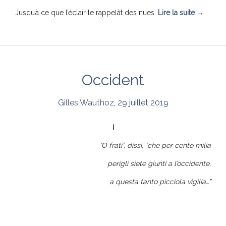
Jusqu’à ce que l’éclair le rappelât des nues.
Lire la suite
→
Occident
Gilles Wauthoz
,
29 juillet 2019
I
“O frati”, dissi, “che per cento milia
perigli siete giunti a l’occidente,
a questa tanto picciola vigilia…”
Dante