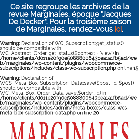
Ce site regroupe les archives de la
revue Marginales, époque "Jacques
De Decker". Pour la troisième saison
de Marginales, rendez-vous
ici
.
Warning
: Declaration of WC_Subscription::get_status()
should be compatible with
WC_Abstract_Order::get_status($context = 'view') in
/home/clients/d011e20f90e5088800643cea1a1fb5ad/we
b/marginales/wp-content/plugins/woocommerce-
subscriptions/includes/class-wc-subscription.php
on line
15
Warning
: Declaration of
WCS_Meta_Box_Subscription_Data::save($post_id, $post)
should be compatible with
WC_Meta_Box_Order_Data::save($order_id) in
/home/clients/d011e20f90e5088800643cea1a1fb5ad/we
b/marginales/wp-content/plugins/woocommerce-
subscriptions/includes/admin/meta-boxes/class-wcs-
meta-box-subscription-data.php
on line
20