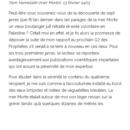
Yam Hamelakh (mer Morte), 13 février 2403
Peut-être vous souvenez-vous de la découverte de sept
jarres que fit l’an dernier dans les parages de la mer Morte
un vieux boulanger juif retraité et exilé volontaire en
Palestine ? C’était moi en effet, et je fis alors la promesse de
déposer la suite de mon rapport au prochain G7 des
Prophètes s’il venait à se tenir à nouveau en ces lieux. Pour
les trois premières jarres, le lecteur se reportera
avantageusement aux publications scientifiques impartiales
qui ont assuré la pérennité de mon expertise.
Pour étudier dans la sérénité le contenu du quatrième
récipient, je me suis comme à l’accoutumée installé au bord
des eaux limpides et ridées de vaguelettes bleutées. La
mer Morte étalait autour de moi son léger ressac sur la
grève, tandis qu’à quelques dizaines de mètres les
escarpements les plus désolés contribuaient à ma
tranquillité en décourageant les visiteurs les plus audacieux.
Parfois un murmure du sable suggérait le glissement d’une