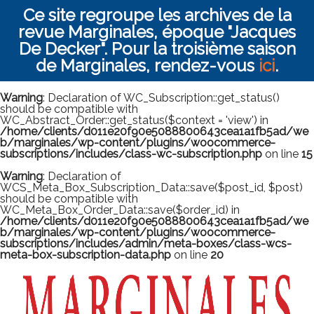
Ce site regroupe les archives de la
revue Marginales, époque "Jacques
De Decker". Pour la troisième saison
de Marginales, rendez-vous
ici
.
Warning
: Declaration of WC_Subscription::get_status()
should be compatible with
WC_Abstract_Order::get_status($context = 'view') in
/home/clients/d011e20f90e5088800643cea1a1fb5ad/we
b/marginales/wp-content/plugins/woocommerce-
subscriptions/includes/class-wc-subscription.php
on line
15
Warning
: Declaration of
WCS_Meta_Box_Subscription_Data::save($post_id, $post)
should be compatible with
WC_Meta_Box_Order_Data::save($order_id) in
/home/clients/d011e20f90e5088800643cea1a1fb5ad/we
b/marginales/wp-content/plugins/woocommerce-
subscriptions/includes/admin/meta-boxes/class-wcs-
meta-box-subscription-data.php
on line
20