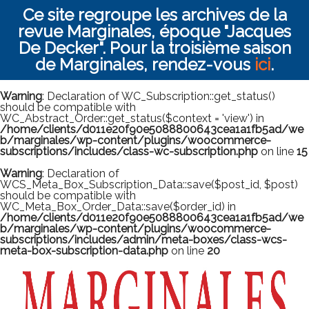
Ce site regroupe les archives de la
revue Marginales, époque "Jacques
De Decker". Pour la troisième saison
de Marginales, rendez-vous
ici
.
Warning
: Declaration of WC_Subscription::get_status()
should be compatible with
WC_Abstract_Order::get_status($context = 'view') in
/home/clients/d011e20f90e5088800643cea1a1fb5ad/we
b/marginales/wp-content/plugins/woocommerce-
subscriptions/includes/class-wc-subscription.php
on line
15
Warning
: Declaration of
WCS_Meta_Box_Subscription_Data::save($post_id, $post)
should be compatible with
WC_Meta_Box_Order_Data::save($order_id) in
/home/clients/d011e20f90e5088800643cea1a1fb5ad/we
b/marginales/wp-content/plugins/woocommerce-
subscriptions/includes/admin/meta-boxes/class-wcs-
meta-box-subscription-data.php
on line
20