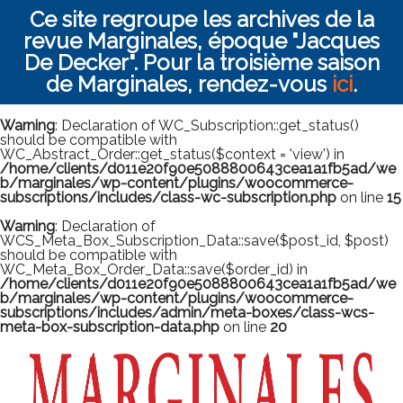
Ce site regroupe les archives de la
revue Marginales, époque "Jacques
De Decker". Pour la troisième saison
de Marginales, rendez-vous
ici
.
Warning
: Declaration of WC_Subscription::get_status()
should be compatible with
WC_Abstract_Order::get_status($context = 'view') in
/home/clients/d011e20f90e5088800643cea1a1fb5ad/we
b/marginales/wp-content/plugins/woocommerce-
subscriptions/includes/class-wc-subscription.php
on line
15
Warning
: Declaration of
WCS_Meta_Box_Subscription_Data::save($post_id, $post)
should be compatible with
WC_Meta_Box_Order_Data::save($order_id) in
/home/clients/d011e20f90e5088800643cea1a1fb5ad/we
b/marginales/wp-content/plugins/woocommerce-
subscriptions/includes/admin/meta-boxes/class-wcs-
meta-box-subscription-data.php
on line
20