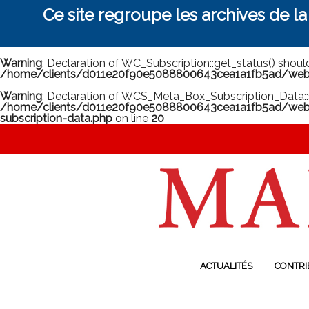
Ce site regroupe les archives de l
Warning
: Declaration of WC_Subscription::get_status() shou
/home/clients/d011e20f90e5088800643cea1a1fb5ad/web/m
Warning
: Declaration of WCS_Meta_Box_Subscription_Data::
/home/clients/d011e20f90e5088800643cea1a1fb5ad/web/
subscription-data.php
on line
20
ACTUALITÉS
CONTRI