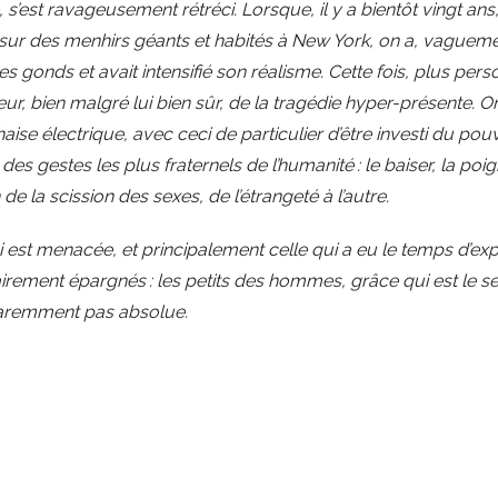
re, s’est ravageusement rétréci. Lorsque, il y a bientôt vingt a
és sur des menhirs géants et habités à New York, on a, vaguem
 ses gonds et avait intensifié son réalisme. Cette fois, plus per
ur, bien malgré lui bien sûr, de la tragédie hyper-présente. O
haise électrique, avec ceci de particulier d’être investi du pou
 des gestes les plus fraternels de l’humanité : le baiser, la po
n de la scission des sexes, de l’étrangeté à l’autre.
ui est menacée, et principalement celle qui a eu le temps d’exp
irement épargnés : les petits des hommes, grâce qui est le se
paremment pas absolue.
’ai l’impression d’extraire d’un lexique aboli, d’une lecture ju
e de cette situation est véritablement vertigineuse. Elle tro
pe à une place Saint-Pierre absolument vide. Indépendamment
ne adresse moderne à ses fidèles (il n’est pas moins télégén
r le duc de Washington en maturité et qualités intellectuelles