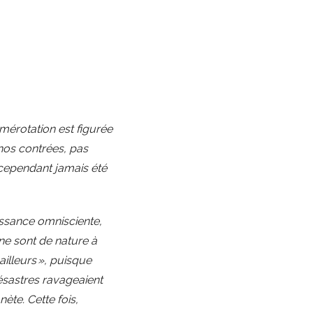
umérotation est figurée
 nos contrées, pas
a cependant jamais été
issance omnisciente,
 ne sont de nature à
ailleurs », puisque
désastres ravageaient
ète. Cette fois,