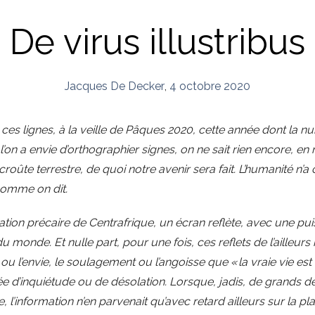
De virus illustribus
Jacques De Decker
,
4 octobre 2020
t ces lignes, à la veille de Pâques 2020, cette année dont la n
on a envie d’orthographier signes, on ne sait rien encore, en
 croûte terrestre, de quoi notre avenir sera fait. L’humanité n’
comme on dit.
ion précaire de Centrafrique, un écran reflète, avec une pu
 monde. Et nulle part, pour une fois, ces reflets de l’ailleurs
 ou l’envie, le soulagement ou l’angoisse que « la vraie vie est 
pée d’inquiétude ou de désolation. Lorsque, jadis, de grands 
l’information n’en parvenait qu’avec retard ailleurs sur la plan