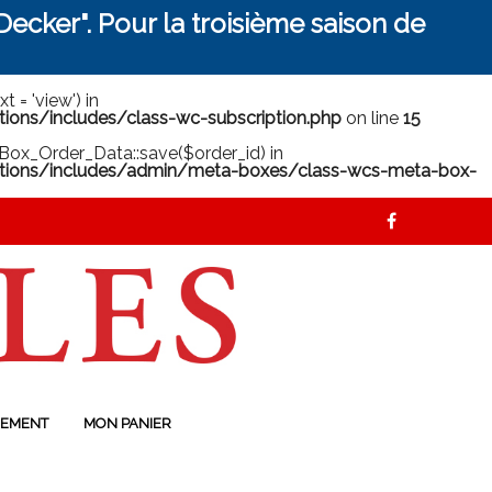
ecker". Pour la troisième saison de
 = 'view') in
ns/includes/class-wc-subscription.php
on line
15
ox_Order_Data::save($order_id) in
ions/includes/admin/meta-boxes/class-wcs-meta-box-
EMENT
MON PANIER