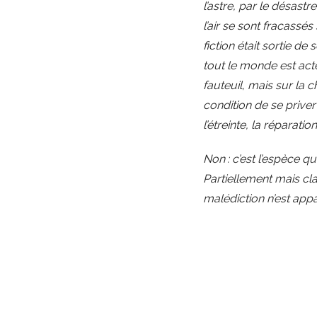
l’astre, par le désast
l’air se sont fracass
fiction était sortie de
tout le monde est acte
fauteuil, mais sur la c
condition de se priver
l’étreinte, la réparatio
Non : c’est l’espèce q
Partiellement mais cla
malédiction n’est ap
Malédiction : mot que j
d’approche métaphysiqu
dans l’adresse du Pa
souverain pontife à u
Trump, il l’emporte su