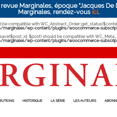
a revue Marginales, époque "Jacques De D
Marginales, rendez-vous
ici
.
ld be compatible with WC_Abstract_Order::get_status($context
arginales/wp-content/plugins/woocommerce-subscriptio
save($post_id, $post) should be compatible with WC_Meta_B
marginales/wp-content/plugins/woocommerce-subscript
BUTIONS
HISTORIQUE
LA SÉRIE
LES AUTEURS
ABONN