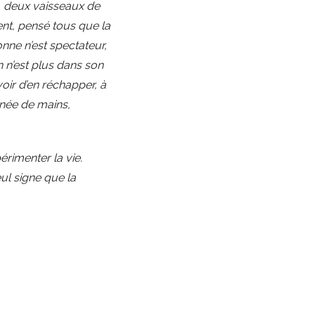
ns, deux vaisseaux de
ent, pensé tous que la
sonne n’est spectateur,
n n’est plus dans son
voir d’en réchapper, à
ignée de mains,
érimenter la vie.
ul signe que la
gée obsolète. L’absence
uve son illustration
 de la résistance du
ique que Donald
), cette image donne le