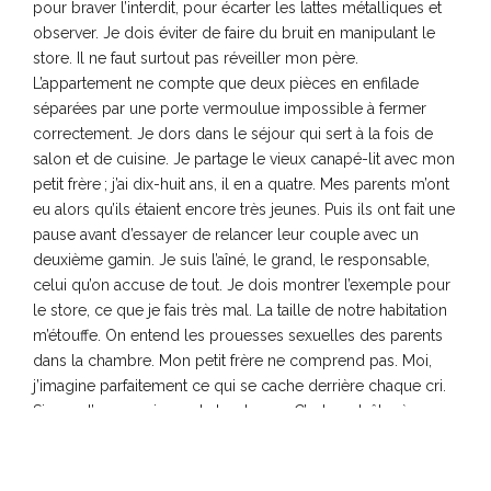
pour braver l’interdit, pour écarter les lattes métalliques et
observer. Je dois éviter de faire du bruit en manipulant le
store. Il ne faut surtout pas réveiller mon père.
L’appartement ne compte que deux pièces en enfilade
séparées par une porte vermoulue impossible à fermer
correctement. Je dors dans le séjour qui sert à la fois de
salon et de cuisine. Je partage le vieux canapé-lit avec mon
petit frère ; j’ai dix-huit ans, il en a quatre. Mes parents m’ont
eu alors qu’ils étaient encore très jeunes. Puis ils ont fait une
pause avant d’essayer de relancer leur couple avec un
deuxième gamin. Je suis l’aîné, le grand, le responsable,
celui qu’on accuse de tout. Je dois montrer l’exemple pour
le store, ce que je fais très mal. La taille de notre habitation
m’étouffe. On entend les prouesses sexuelles des parents
dans la chambre. Mon petit frère ne comprend pas. Moi,
j’imagine parfaitement ce qui se cache derrière chaque cri.
Si peu d’amour, si peu de tendresse. C’est peut-être à cause
de ce qui s’est passé en face. La colère, la douleur. Vivre
avec ça sous notre fenêtre.