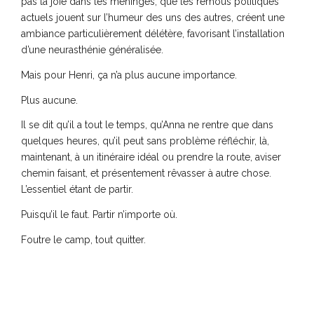
pas la joie dans les méninges, que les remous politiques
actuels jouent sur l’humeur des uns des autres, créent une
ambiance particulièrement délétère, favorisant l’installation
d’une neurasthénie généralisée.
Mais pour Henri, ça n’a plus aucune importance.
Plus aucune.
Il se dit qu’il a tout le temps, qu’Anna ne rentre que dans
quelques heures, qu’il peut sans problème réfléchir, là,
maintenant, à un itinéraire idéal ou prendre la route, aviser
chemin faisant, et présentement rêvasser à autre chose.
L’essentiel étant de partir.
Puisqu’il le faut. Partir n’importe où.
Foutre le camp, tout quitter.
Partir. Un rêve pour certains, un cauchemar pour d’autres, ni
l’un ni l’autre et un peu des deux pour Henri. Juste une
contrariété de plus dans une existence terne et bancale,
juste une possibilité de repartir à zéro, de poser de