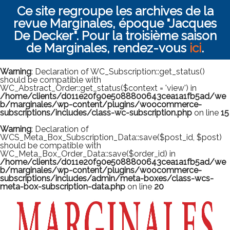
Ce site regroupe les archives de la
revue Marginales, époque "Jacques
De Decker". Pour la troisième saison
de Marginales, rendez-vous
ici
.
Warning
: Declaration of WC_Subscription::get_status()
should be compatible with
WC_Abstract_Order::get_status($context = 'view') in
/home/clients/d011e20f90e5088800643cea1a1fb5ad/we
b/marginales/wp-content/plugins/woocommerce-
subscriptions/includes/class-wc-subscription.php
on line
15
Warning
: Declaration of
WCS_Meta_Box_Subscription_Data::save($post_id, $post)
should be compatible with
WC_Meta_Box_Order_Data::save($order_id) in
/home/clients/d011e20f90e5088800643cea1a1fb5ad/we
b/marginales/wp-content/plugins/woocommerce-
subscriptions/includes/admin/meta-boxes/class-wcs-
meta-box-subscription-data.php
on line
20