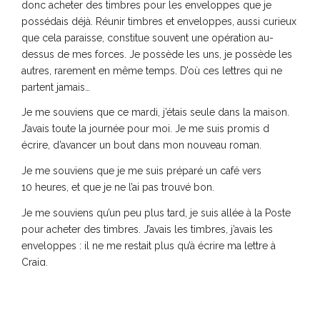
donc acheter des timbres pour les enveloppes que je
possédais déjà. Réunir timbres et enveloppes, aussi curieux
que cela paraisse, constitue souvent une opération au-
dessus de mes forces. Je possède les uns, je possède les
autres, rarement en même temps. D’où ces lettres qui ne
partent jamais…
Je me souviens que ce mardi, j’étais seule dans la maison.
J’avais toute la journée pour moi. Je me suis promis d
écrire, d’avancer un bout dans mon nouveau roman.
Je me souviens que je me suis préparé un café vers
10 heures, et que je ne l’ai pas trouvé bon.
Je me souviens qu’un peu plus tard, je suis allée à la Poste
pour acheter des timbres. J’avais les timbres, j’avais les
enveloppes : il ne me restait plus qu’à écrire ma lettre à
Craig.
Je me souviens que j’ai rédigé une demande de bourse à la
Communauté française, et que cette démarche a provoqué