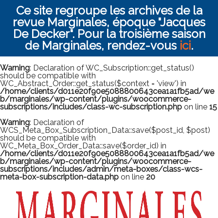
Ce site regroupe les archives de la
revue Marginales, époque "Jacques
De Decker". Pour la troisième saison
de Marginales, rendez-vous
ici
.
Warning
: Declaration of WC_Subscription::get_status()
should be compatible with
WC_Abstract_Order::get_status($context = 'view') in
/home/clients/d011e20f90e5088800643cea1a1fb5ad/we
b/marginales/wp-content/plugins/woocommerce-
subscriptions/includes/class-wc-subscription.php
on line
15
Warning
: Declaration of
WCS_Meta_Box_Subscription_Data::save($post_id, $post)
should be compatible with
WC_Meta_Box_Order_Data::save($order_id) in
/home/clients/d011e20f90e5088800643cea1a1fb5ad/we
b/marginales/wp-content/plugins/woocommerce-
subscriptions/includes/admin/meta-boxes/class-wcs-
meta-box-subscription-data.php
on line
20