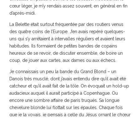
cœur léger, je m’y rendais assez souvent, en général en fin
d’après-midi.
La Belette était surtout fréquentée par des routiers venus
des quatre coins de l’Europe. J’en avais repéré quelques-
uns qui s’y arrêtaient à intervalles réguliers et avaient leurs
habitudes. Ils formaient de petites bandes de copains
heureux de se revoir, de discuter ensemble, de boire un
coup, de jouer aux cartes, aux dames ou aux échecs.
Je connaissais un peu la bande du Grand Blond – un
Danois très musclé, dont j’avais entendu dire qu’il avait été
catcheur et qu’il avait fait de la tôle. On évoquait un hold-up
audacieux auquel il aurait participé à Copenhague. Ou
encore une sombre affaire de paris truqués. Sa longue
chevelure blonde lui flottait sur les épaules. Chaque fois
que je la voyais, je pensais à celle du Jésus ornant le chœur
de la vieille église du village, une fresque qui
m’impressionnait depuis que j’étais toute petite. Elle me
confortait dans l’idée que Jésus – Jésus ou Dieu – était