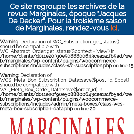
Ce site regroupe les archives de la
revue Marginales, époque "Jacques
De Decker". Pour la troisième saison
de Marginales, rendez-vous
ici
.
Warning
: Declaration of WC_Subscription::get_status()
should be compatible with
WC_Abstract_Order::get_status($context = 'view') in
/home/clients/d011e20f90e5088800643cea1a1fb5ad/we
b/marginales/wp-content/plugins/woocommerce-
subscriptions/includes/class-wc-subscription.php
on line
15
Warning
: Declaration of
WCS_Meta_Box_Subscription_Data::save($post_id, $post)
should be compatible with
WC_Meta_Box_Order_Data::save($order_id) in
/home/clients/d011e20f90e5088800643cea1a1fb5ad/we
b/marginales/wp-content/plugins/woocommerce-
subscriptions/includes/admin/meta-boxes/class-wcs-
meta-box-subscription-data.php
on line
20