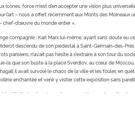
ux icônes, force m’est d’en accepter une vision plus universelle
our l’art – nous a offert récemment aux Monts des Moineaux un
– chef-d’œuvre du monde entier ».
étrange compagnie : Karl Marx lui-même, ayant sans doute eu v
iderot descendu de son piédestal à Saint-Germain-des-Prés 
ots parisiens, n’avait pas hésité à s’extraire à son tour du socl
ue-là que son buste à la place Sverdlov, au cœur de Moscou.
hagall il avait survolé le chaos de la ville et les foules en qu
lline enchantée et venir y visiter cette exposition sans pareill
à la billetterie, et après quelques pas à travers les salles, le
a une relecture simple et à sa façon d’un art par ailleurs étern
, toutes trois peintes par les frères Moussawwir, trois traceurs
 le monde entier.