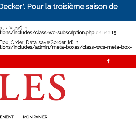
ecker". Pour la troisième saison de
 = 'view') in
ns/includes/class-wc-subscription.php
on line
15
ox_Order_Data::save($order_id) in
ions/includes/admin/meta-boxes/class-wcs-meta-box-
EMENT
MON PANIER