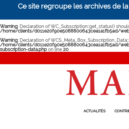
Ce site regroupe les archives de l
Warning
: Declaration of WC_Subscription::get_status() shou
/home/clients/d011e20f90e5088800643cea1a1fb5ad/web/m
Warning
: Declaration of WCS_Meta_Box_Subscription_Data::
/home/clients/d011e20f90e5088800643cea1a1fb5ad/web/
subscription-data.php
on line
20
ACTUALITÉS
CONTRI