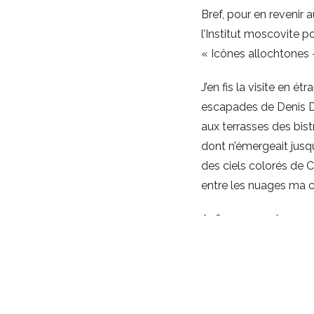
Bref, pour en revenir a
l’Institut moscovite p
« Icônes allochtones 
J’en fis la visite en 
escapades de Denis D
aux terrasses des bistr
dont n’émergeait jusq
des ciels colorés de C
entre les nuages ma co
Je fis sa connaissance 
tapotchki,
il me propos
retinrent son attention
ayant vagabondé dans
1