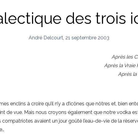
alectique des trois 
André Delcourt
,
21 septembre 2003
Après les C
Après la Vraie
Après la
 enclins à croire qu’il n’y a d’icônes que nôtres et, bien en
nt de vue. Mais nous croyons également que notre vodka est l
s compatriotes avaient un jour goûté l’eau-de-vie de la réser
e…