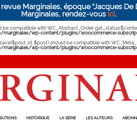
a revue Marginales, époque "Jacques De D
Marginales, rendez-vous
ici
.
ld be compatible with WC_Abstract_Order::get_status($context
arginales/wp-content/plugins/woocommerce-subscriptio
save($post_id, $post) should be compatible with WC_Meta_B
marginales/wp-content/plugins/woocommerce-subscript
BUTIONS
HISTORIQUE
LA SÉRIE
LES AUTEURS
ABONN