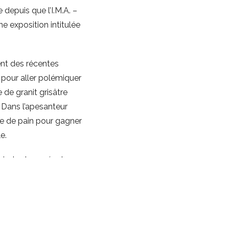
 depuis que l’I.M.A. –
e exposition intitulée
ent des récentes
pour aller polémiquer
e de granit grisâtre
 Dans l’apesanteur
ête de pain pour gagner
e.
s pieds chaussés de
el. Trois icônes
 d’images itinérants