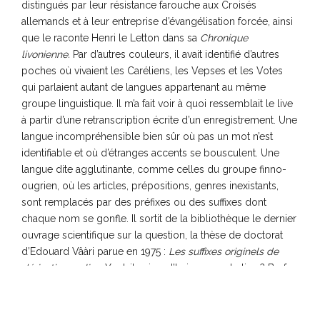
distingués par leur résistance farouche aux Croisés
allemands et à leur entreprise d’évangélisation forcée, ainsi
que le raconte Henri le Letton dans sa
Chronique
livonienne.
Par d’autres couleurs, il avait identifié d’autres
poches où vivaient les Caréliens, les Vepses et les Votes
qui parlaient autant de langues appartenant au même
groupe linguistique. Il m’a fait voir à quoi ressemblait le live
à partir d’une retranscription écrite d’un enregistrement. Une
langue incompréhensible bien sûr où pas un mot n’est
identifiable et où d’étranges accents se bousculent. Une
langue dite agglutinante, comme celles du groupe finno-
ougrien, où les articles, prépositions, genres inexistants,
sont remplacés par des préfixes ou des suffixes dont
chaque nom se gonfle. Il sortit de la bibliothèque le dernier
ouvrage scientifique sur la question, la thèse de doctorat
d’Edouard Vâàri parue en 1975 :
Les suffixes originels de
dérivation en live.
Y a-t-il aujourd’hui un peuple live ? Bref
combien de personnes parlent encore cette langue ? lui ai-
je demandé. En 1852, me répondit-il, l’Académicien Andreas
Johann Sjôgren, au terme d’une enquête minutieuse, estima