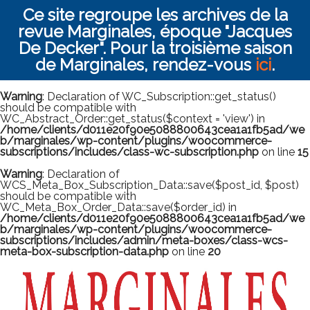
Ce site regroupe les archives de la
revue Marginales, époque "Jacques
De Decker". Pour la troisième saison
de Marginales, rendez-vous
ici
.
Warning
: Declaration of WC_Subscription::get_status()
should be compatible with
WC_Abstract_Order::get_status($context = 'view') in
/home/clients/d011e20f90e5088800643cea1a1fb5ad/we
b/marginales/wp-content/plugins/woocommerce-
subscriptions/includes/class-wc-subscription.php
on line
15
Warning
: Declaration of
WCS_Meta_Box_Subscription_Data::save($post_id, $post)
should be compatible with
WC_Meta_Box_Order_Data::save($order_id) in
/home/clients/d011e20f90e5088800643cea1a1fb5ad/we
b/marginales/wp-content/plugins/woocommerce-
subscriptions/includes/admin/meta-boxes/class-wcs-
meta-box-subscription-data.php
on line
20