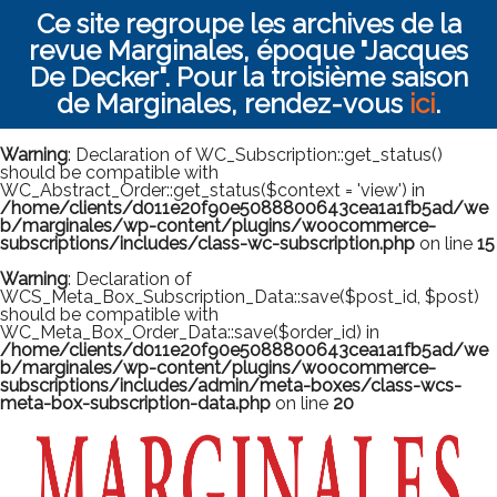
Ce site regroupe les archives de la
revue Marginales, époque "Jacques
De Decker". Pour la troisième saison
de Marginales, rendez-vous
ici
.
Warning
: Declaration of WC_Subscription::get_status()
should be compatible with
WC_Abstract_Order::get_status($context = 'view') in
/home/clients/d011e20f90e5088800643cea1a1fb5ad/we
b/marginales/wp-content/plugins/woocommerce-
subscriptions/includes/class-wc-subscription.php
on line
15
Warning
: Declaration of
WCS_Meta_Box_Subscription_Data::save($post_id, $post)
should be compatible with
WC_Meta_Box_Order_Data::save($order_id) in
/home/clients/d011e20f90e5088800643cea1a1fb5ad/we
b/marginales/wp-content/plugins/woocommerce-
subscriptions/includes/admin/meta-boxes/class-wcs-
meta-box-subscription-data.php
on line
20