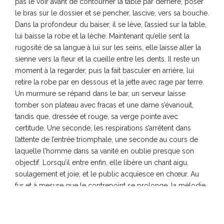
pas le voir avant de contourner la table par derrière, poser
le bras sur le dossier et se pencher, lascive, vers sa bouche.
Dans la profondeur du baiser, il se lève, l’assied sur la table,
lui baisse la robe et la lèche. Maintenant qu’elle sent la
rugosité de sa langue à lui sur les seins, elle laisse aller la
sienne vers la fleur et la cueille entre les dents. Il reste un
moment à la regarder, puis la fait basculer en arrière, lui
retire la robe par en dessous et la jette avec rage par terre.
Un murmure se répand dans le bar, un serveur laisse
tomber son plateau avec fracas et une dame s’évanouit,
tandis que, dressée et rouge, sa verge pointe avec
certitude. Une seconde, les respirations s’arrêtent dans
l’attente de l’entrée triomphale, une seconde au cours de
laquelle l’homme dans sa vanité en oublie presque son
objectif. Lorsqu’il entre enfin, elle libère un chant aigu,
soulagement et joie, et le public acquiesce en chœur. Au
fur et à mesure que le contrepoint se prolonge, la mélodie
se fait de plus en plus aiguë et s’achève, juste après la
frénésie la plus intense, en un murmure harmonieux. Il s’est
allongé sur elle, la fleur est tombée sur un coin de la table,