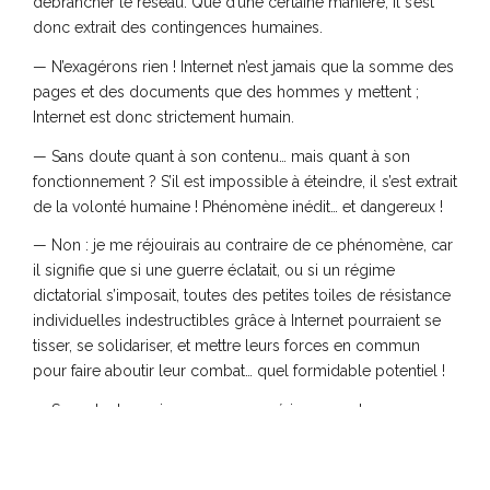
débrancher le réseau. Que d’une certaine manière, il s’est
donc extrait des contingences humaines.
— N’exagérons rien ! Internet n’est jamais que la somme des
pages et des documents que des hommes y mettent ;
Internet est donc strictement humain.
— Sans doute quant à son contenu… mais quant à son
fonctionnement ? S’il est impossible à éteindre, il s’est extrait
de la volonté humaine ! Phénomène inédit… et dangereux !
— Non : je me réjouirais au contraire de ce phénomène, car
il signifie que si une guerre éclatait, ou si un régime
dictatorial s’imposait, toutes des petites toiles de résistance
individuelles indestructibles grâce à Internet pourraient se
tisser, se solidariser, et mettre leurs forces en commun
pour faire aboutir leur combat… quel formidable potentiel !
— Sans doute, mais vous croyez sérieusement que
personne ne peut contrôler le système global ?
— Je ne dis pas cela, mais avec les milliards d’adresses e-