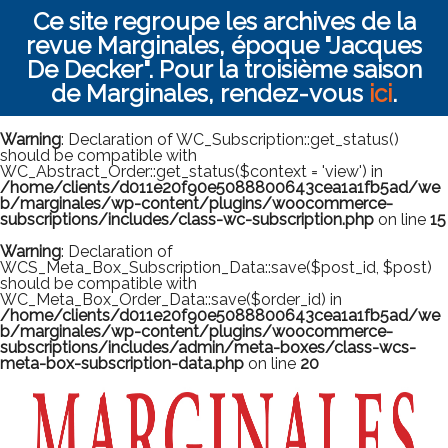
Ce site regroupe les archives de la
revue Marginales, époque "Jacques
De Decker". Pour la troisième saison
de Marginales, rendez-vous
ici
.
Warning
: Declaration of WC_Subscription::get_status()
should be compatible with
WC_Abstract_Order::get_status($context = 'view') in
/home/clients/d011e20f90e5088800643cea1a1fb5ad/we
b/marginales/wp-content/plugins/woocommerce-
subscriptions/includes/class-wc-subscription.php
on line
15
Warning
: Declaration of
WCS_Meta_Box_Subscription_Data::save($post_id, $post)
should be compatible with
WC_Meta_Box_Order_Data::save($order_id) in
/home/clients/d011e20f90e5088800643cea1a1fb5ad/we
b/marginales/wp-content/plugins/woocommerce-
subscriptions/includes/admin/meta-boxes/class-wcs-
meta-box-subscription-data.php
on line
20