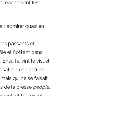
 et répandaient les
sait admirer quasi en
 des passants et
ilé et flottant dans
Ensuite, vint le visuel
satin, d’une actrice
mais qui ne se faisait
es de la presse
people
,
ement, et fournirent
 slogan grandiose :