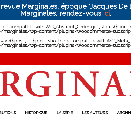
a revue Marginales, époque "Jacques De D
Marginales, rendez-vous
ici
.
ld be compatible with WC_Abstract_Order::get_status($context
arginales/wp-content/plugins/woocommerce-subscriptio
save($post_id, $post) should be compatible with WC_Meta_B
marginales/wp-content/plugins/woocommerce-subscript
BUTIONS
HISTORIQUE
LA SÉRIE
LES AUTEURS
ABONN