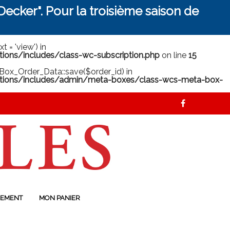
ecker". Pour la troisième saison de
 = 'view') in
ns/includes/class-wc-subscription.php
on line
15
ox_Order_Data::save($order_id) in
ions/includes/admin/meta-boxes/class-wcs-meta-box-
EMENT
MON PANIER