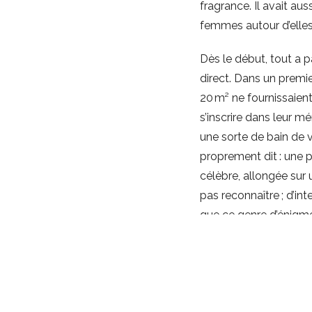
fragrance. Il avait aus
femmes autour d’elles
Dès le début, tout a p
direct. Dans un premi
20 m² ne fournissaient
s’inscrire dans leur m
une sorte de bain de va
proprement dit : une p
célèbre, allongée sur u
pas reconnaître ; d’i
que ce genre d’énigme,
ainsi une publicité san
Enfin, la frénésie fut 
«
Affranchi
toutes les l