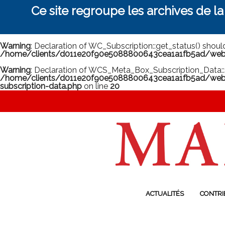
Ce site regroupe les archives de l
Warning
: Declaration of WC_Subscription::get_status() shou
/home/clients/d011e20f90e5088800643cea1a1fb5ad/web/m
Warning
: Declaration of WCS_Meta_Box_Subscription_Data::
/home/clients/d011e20f90e5088800643cea1a1fb5ad/web/
subscription-data.php
on line
20
ACTUALITÉS
CONTRI