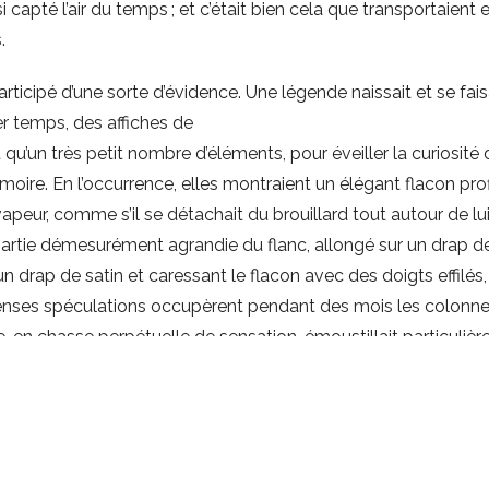
si capté l’air du temps ; et c’était bien cela que transportaient
.
articipé d’une sorte d’évidence. Une légende naissait et se fai
er temps, des affiches de
 qu’un très petit nombre d’éléments, pour éveiller la curiosité
émoire. En l’occurrence, elles montraient un élégant flacon prof
peur, comme s’il se détachait du brouillard tout autour de lui. 
artie démesurément agrandie du flanc, allongé sur un drap de 
n drap de satin et caressant le flacon avec des doigts effilés, 
ntenses spéculations occupèrent pendant des mois les colonn
 en chasse perpétuelle de sensation, émoustillait particulièr
s frais à la nouvelle création.
à son comble quand, sur les affiches, fut placardé et dévoilé le
imites » !