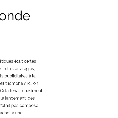
monde
iques était certes
elais privilégiés,
 publicitaires à la
il triomphe ? Ici, on
 Cela tenait quasiment
 le lancement, des
 n’était pas composé
cachet à une