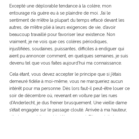
Excepté une déplorable tendance à la colère, mon
entourage n’a guère eu à se plaindre de moi. J’ai le
sentiment de m’être la plupart du temps effacé devant les
autres, de m’être plié à leurs exigences de vie, d’avoir
beaucoup travaillé pour favoriser leur existence. Non
vraiment, je ne vois que ces colères périodiques,
injustifiées, soudaines, puissantes, difficiles à endiguer qui
aient pu annoncer comment, en quelques semaines, je suis
devenu tel que vous faites aujourd’hui ma connaissance.
Cela étant, vous devez accepter le principe que si j’étais
demeuré fidèle à moi-même, vous ne marqueriez aucun
intérêt pour ma personne. Dès lors faut-il peut-être louer ce
soir de décembre où, revenant en voiture par les rues
d’Anderlecht, je dus freiner brusquement. Une vieille dame
s’était engagée sur le passage clouté. Arrivée à ma hauteur,
elle tourna subitement la tête vers moi. Elle portait des
lunettes noires. Je ne compris pas immédiatement qu’elle
riait, mais c’était bien ce qu’elle faisait dans ce quartier
désert, par cette froide soirée de décembre, alors que je