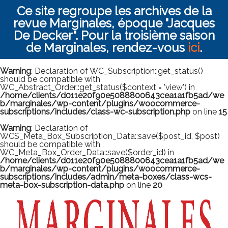
Ce site regroupe les archives de la
revue Marginales, époque "Jacques
De Decker". Pour la troisième saison
de Marginales, rendez-vous
ici
.
Warning
: Declaration of WC_Subscription::get_status()
should be compatible with
WC_Abstract_Order::get_status($context = 'view') in
/home/clients/d011e20f90e5088800643cea1a1fb5ad/we
b/marginales/wp-content/plugins/woocommerce-
subscriptions/includes/class-wc-subscription.php
on line
15
Warning
: Declaration of
WCS_Meta_Box_Subscription_Data::save($post_id, $post)
should be compatible with
WC_Meta_Box_Order_Data::save($order_id) in
/home/clients/d011e20f90e5088800643cea1a1fb5ad/we
b/marginales/wp-content/plugins/woocommerce-
subscriptions/includes/admin/meta-boxes/class-wcs-
meta-box-subscription-data.php
on line
20