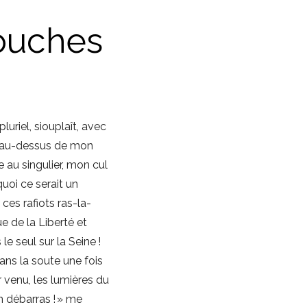
ouches
uriel, siouplaît, avec
t au-dessus de mon
au singulier, mon cul
uoi ce serait un
es rafiots ras-la-
ue de la Liberté et
le seul sur la Seine !
ans la soute une fois
ir venu, les lumières du
on débarras ! » me