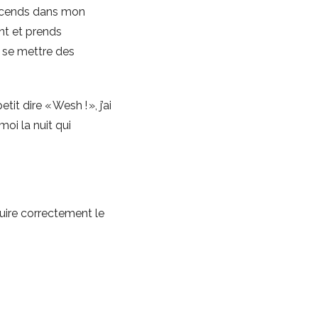
escends dans mon
ont et prends
s se mettre des
it dire « Wesh ! », j’ai
oi la nuit qui
uire correctement le
c’est les autres qui