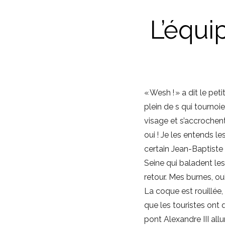
L’équ
« Wesh ! » a dit le pe
plein de s qui tourno
visage et s’accrochen
oui ! Je les entends 
certain Jean-Baptiste
Seine qui baladent les
retour. Mes burnes, oui
La coque est rouillée,
que les touristes ont q
pont Alexandre III allu