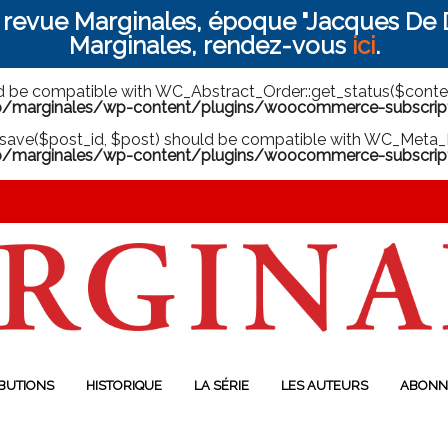
a revue Marginales, époque "Jacques De D
Marginales, rendez-vous
ici
.
ld be compatible with WC_Abstract_Order::get_status($context
arginales/wp-content/plugins/woocommerce-subscriptio
save($post_id, $post) should be compatible with WC_Meta_B
marginales/wp-content/plugins/woocommerce-subscript
BUTIONS
HISTORIQUE
LA SÉRIE
LES AUTEURS
ABONN