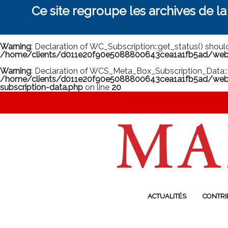
Ce site regroupe les archives de l
Warning
: Declaration of WC_Subscription::get_status() shou
/home/clients/d011e20f90e5088800643cea1a1fb5ad/web/m
Warning
: Declaration of WCS_Meta_Box_Subscription_Data::
/home/clients/d011e20f90e5088800643cea1a1fb5ad/web/
subscription-data.php
on line
20
ACTUALITÉS
CONTRI