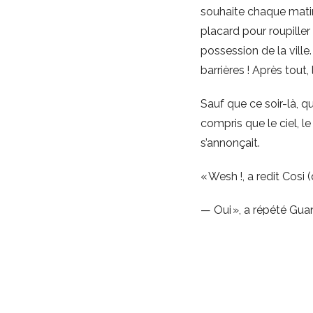
souhaite chaque mati
placard pour roupiller
possession de la vill
barrières ! Après tout,
Sauf que ce soir-là, qua
compris que le ciel, l
s’annonçait.
« Wesh !, a redit Cosi (
— Oui », a répété Gua
langage de son boss. L
parlent.
« C’est pas le
France
,