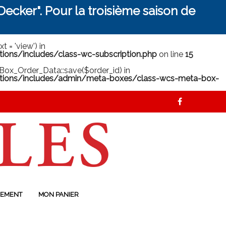
ecker". Pour la troisième saison de
 = 'view') in
ns/includes/class-wc-subscription.php
on line
15
ox_Order_Data::save($order_id) in
ions/includes/admin/meta-boxes/class-wcs-meta-box-
EMENT
MON PANIER