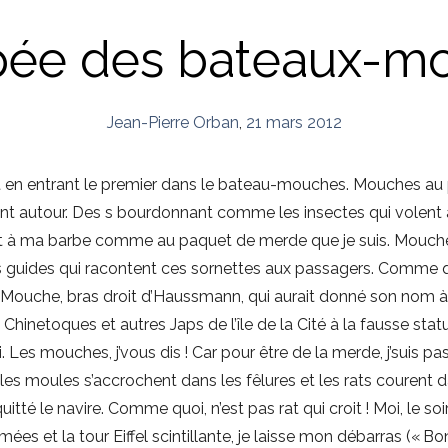
ipée des bateaux-m
Jean-Pierre Orban
,
21 mars 2012
tit en entrant le premier dans le bateau-mouches. Mouches au pl
ient autour. Des s bourdonnant comme les insectes qui volen
t à ma barbe comme au paquet de merde que je suis. Mouche 
les guides qui racontent ces sornettes aux passagers. Comme q
 Mouche, bras droit d’Haussmann, qui aurait donné son nom à c
 Chinetoques et autres Japs de l’île de la Cité à la fausse stat
. Les mouches, j’vous dis ! Car pour être de la merde, j’suis pas 
 les moules s’accrochent dans les fêlures et les rats courent d
uitté le navire. Comme quoi, n’est pas rat qui croit ! Moi, le so
mées et la tour Eiffel scintillante, je laisse mon débarras (« B