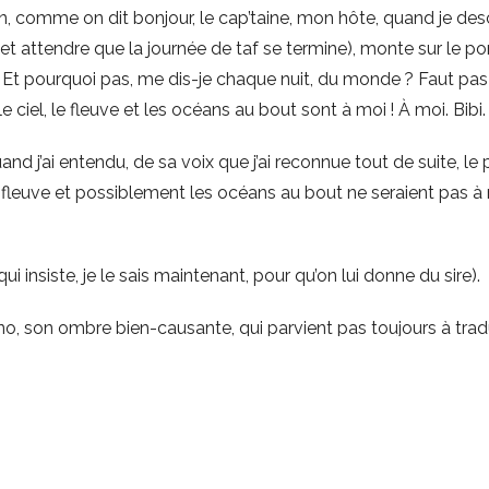
n, comme on dit bonjour, le cap’taine, mon hôte, quand je d
 et attendre que la journée de taf se termine), monte sur le p
e. Et pourquoi pas, me dis-je chaque nuit, du monde ? Faut pa
 le ciel, le fleuve et les océans au bout sont à moi ! À moi. Bibi.
nd j’ai entendu, de sa voix que j’ai reconnue tout de suite, le pet
e fleuve et possiblement les océans au bout ne seraient pas à m
qui insiste, je le sais maintenant, pour qu’on lui donne du sire).
no, son ombre bien-causante, qui parvient pas toujours à trad
yrique, le Guano quand c’est lui qui écrit. Euphémique quand 
 mais on f’ra avec ! Ça gère tout de même, non, Fion ?