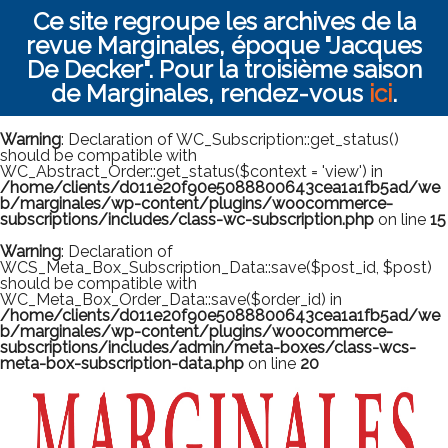
Ce site regroupe les archives de la
revue Marginales, époque "Jacques
De Decker". Pour la troisième saison
de Marginales, rendez-vous
ici
.
Warning
: Declaration of WC_Subscription::get_status()
should be compatible with
WC_Abstract_Order::get_status($context = 'view') in
/home/clients/d011e20f90e5088800643cea1a1fb5ad/we
b/marginales/wp-content/plugins/woocommerce-
subscriptions/includes/class-wc-subscription.php
on line
15
Warning
: Declaration of
WCS_Meta_Box_Subscription_Data::save($post_id, $post)
should be compatible with
WC_Meta_Box_Order_Data::save($order_id) in
/home/clients/d011e20f90e5088800643cea1a1fb5ad/we
b/marginales/wp-content/plugins/woocommerce-
subscriptions/includes/admin/meta-boxes/class-wcs-
meta-box-subscription-data.php
on line
20