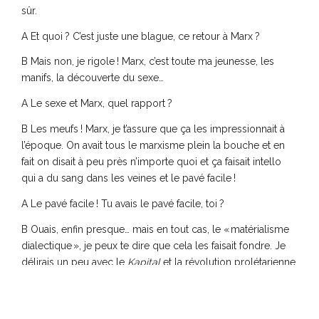
sûr.
A Et quoi ? C’est juste une blague, ce retour à Marx ?
B Mais non, je rigole ! Marx, c’est toute ma jeunesse, les
manifs, la découverte du sexe…
A Le sexe et Marx, quel rapport ?
B Les meufs ! Marx, je t’assure que ça les impressionnait à
l’époque. On avait tous le marxisme plein la bouche et en
fait on disait à peu près n’importe quoi et ça faisait intello
qui a du sang dans les veines et le pavé facile !
A Le pavé facile ! Tu avais le pavé facile, toi ?
B Ouais, enfin presque… mais en tout cas, le « matérialisme
dialectique », je peux te dire que cela les faisait fondre. Je
délirais un peu avec le
Kapital
et la révolution prolétarienne
qui va tous nous libérer, surtout du côté du sensuel, si tu
vois ce que je veux dire.