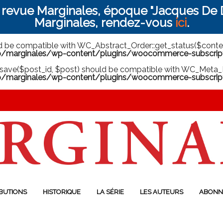
a revue Marginales, époque "Jacques De D
Marginales, rendez-vous
ici
.
ld be compatible with WC_Abstract_Order::get_status($context
arginales/wp-content/plugins/woocommerce-subscriptio
save($post_id, $post) should be compatible with WC_Meta_B
marginales/wp-content/plugins/woocommerce-subscript
BUTIONS
HISTORIQUE
LA SÉRIE
LES AUTEURS
ABONN