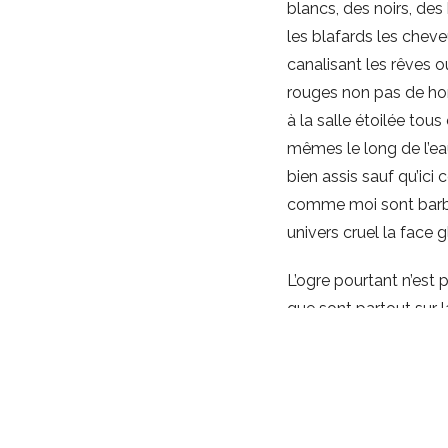
blancs, des noirs, des 
les blafards les cheve
canalisant les rêves 
rouges non pas de hon
à la salle étoilée to
mêmes le long de l’e
bien assis sauf qu’ici
comme moi sont barbus
univers cruel la face 
L’ogre pourtant n’est
que sont partout sur l
Ils dévorent bien sûr 
jambes ouvertes immolé
dieux indifférents aux
délégués qui pérorent s