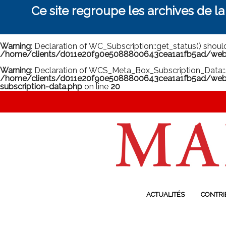
Ce site regroupe les archives de l
Warning
: Declaration of WC_Subscription::get_status() shou
/home/clients/d011e20f90e5088800643cea1a1fb5ad/web/m
Warning
: Declaration of WCS_Meta_Box_Subscription_Data::
/home/clients/d011e20f90e5088800643cea1a1fb5ad/web/
subscription-data.php
on line
20
ACTUALITÉS
CONTRI