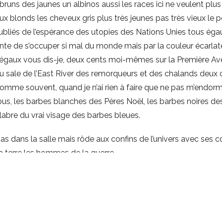
bruns des jaunes un albinos aussi les races ici ne veulent plus 
ux blonds les cheveux gris plus très jeunes pas très vieux le p
oubliés de l’espérance des utopies des Nations Unies tous éga
te de s’occuper si mal du monde mais par la couleur écarla
us égaux vous dis-je, deux cents moi-mêmes sur la Première A
au sale de l’East River des remorqueurs et des chalands deu
 comme souvent, quand je n’ai rien à faire que ne pas m’endor
, les barbes blanches des Pères Noël, les barbes noires des
glabre du vrai visage des barbes bleues.
 pas dans la salle mais rôde aux confins de l’univers avec se
a terre les hommes de la guerre.
les enfants cinq par minute selon des experts forcent les fem
es sur des pieux pour satisfaire la colère des divers dieux q
 cris aux hurlements aux prières mais sans doute attentifs aux
ous la voûte étoilée qui discourent sur l’estrade vert noir et o