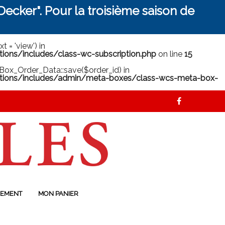
ecker". Pour la troisième saison de
 = 'view') in
ns/includes/class-wc-subscription.php
on line
15
ox_Order_Data::save($order_id) in
ions/includes/admin/meta-boxes/class-wcs-meta-box-
EMENT
MON PANIER