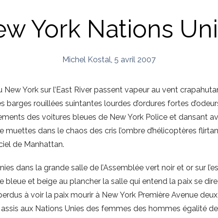
w York Nations Un
Michel Kostal
,
5 avril 2007
New York sur l’East River passent vapeur au vent crapahutan
s barges rouillées suintantes lourdes d’ordures fortes d’odeur
lements des voitures bleues de New York Police et dansant a
muettes dans le chaos des cris l’ombre d’hélicoptères flirtan
-ciel de Manhattan.
es dans la grande salle de l’Assemblée vert noir et or sur l’e
 bleue et beige au plancher la salle qui entend la paix se dire
s perdus à voir la paix mourir à New York Première Avenue d
n assis aux Nations Unies des femmes des hommes égalité de