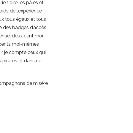
rien dire les pâles et
oids de l’expérience
ux tous égaux et tous
te des badges d’accès
venue, deux cent moi-
x cents moi-mêmes
mir je compte ceux qui
 pirates et dans cet
s compagnons de misère
mes bras en croix
u’ils honorent des
 discours des
r pour se taire