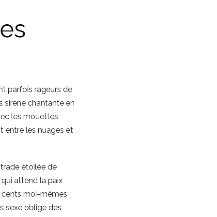
ies
t parfois rageurs de
s sirène chantante en
vec les mouettes
t entre les nuages et
strade étoilée de
 qui attend la paix
eux cents moi-mêmes
s sexe oblige des