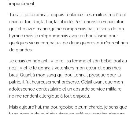
impunément.
Tu sais, je te connais depuis l’enfance. Les maîtres me firent
chanter ton Roi, ta Loi, ta Liberté. Petit choriste en pantalon
gris et blazer marine, je ne comprenais pas le sens de ton
hymne mais je m’époumonais avec enthousiasme pour
quelques vieux combattus de deux guerres qui n’eurent rien
de grandes.
Je criais en rigolant : « le roi, sa femme et son bébé, poil au
nez ! » et je te donnais volontiers mon cœur et puis mes
bras. Quant à mon sang qui bouillonnait presque pour la
patrie, il fut heureusement préservé. C’était avant que mon
adolescence contestataire et un absurde service militaire,
ne me rendent allergique à tout drapeau.
Mais aujourd’hui, ma bourgeoise pleurnicharde, je sens que
tu as besoin de te blottir dans ce café aux recoins obscurs
et dans mes bras. Si tu veux bien.
On n’est pas bien, là ? Le cœur au chaud, l’âme à la dérive,