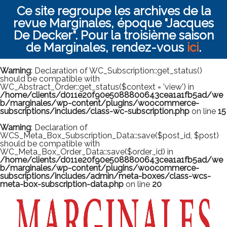
Ce site regroupe les archives de la
revue Marginales, époque "Jacques
De Decker". Pour la troisième saison
de Marginales, rendez-vous
ici
.
Warning
: Declaration of WC_Subscription::get_status()
should be compatible with
WC_Abstract_Order::get_status($context = 'view') in
/home/clients/d011e20f90e5088800643cea1a1fb5ad/we
b/marginales/wp-content/plugins/woocommerce-
subscriptions/includes/class-wc-subscription.php
on line
15
Warning
: Declaration of
WCS_Meta_Box_Subscription_Data::save($post_id, $post)
should be compatible with
WC_Meta_Box_Order_Data::save($order_id) in
/home/clients/d011e20f90e5088800643cea1a1fb5ad/we
b/marginales/wp-content/plugins/woocommerce-
subscriptions/includes/admin/meta-boxes/class-wcs-
meta-box-subscription-data.php
on line
20