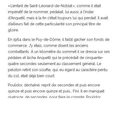
« L’enfant de Saint-Léonard-de-Noblat », comme il était
impératif de le nommer, pédalait, lui aussi, à l’instar
d’Anquetil, mais à la fin c’était toujours lui qui perdait. Il avait
d’ailleurs fait de cette particularité son principal titre de
gloire.
En 1964 dans le Puy-de-Dôme, il faillit gâcher son fonds de
commerce. J’y étais, comme disent les anciens
combattants. À un kilomètre du sommet il se dressa sur ses
pédales et lâcha Anquetil qui le précédait de cinquante-
quatre secondes seulement au classement général. Le
peloton retint son souffle, qui, eu égard au caractère pentu
du col, était déjà bien court.
Poulidor, déchaîné, reprit dix secondes et puis encore
quinze et puis encore quinze et puis… Fini. Il en manquait
quatorze, de secondes, pour faire le compte. Poulidor
n’endossa pas le maillot jaune ce jour-là. Ni aucun autre jour
d’ailleurs car jamais, au grand jamais, il ne connut l’orgasme
de l’enfiler, cette tunique. Pas une seule fois. Pas une seule