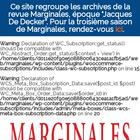
Ce site regroupe les archives de la
revue Marginales, époque "Jacques
De Decker". Pour la troisième saison
de Marginales, rendez-vous
ici
.
Warning
: Declaration of WC_Subscription::get_status()
should be compatible with
WC_Abstract_Order::get_status($context = 'view') in
/home/clients/d011e20f90e5088800643cea1a1fb5ad/we
b/marginales/wp-content/plugins/woocommerce-
subscriptions/includes/class-wc-subscription.php
on line
15
Warning
: Declaration of
WCS_Meta_Box_Subscription_Data::save($post_id, $post)
should be compatible with
WC_Meta_Box_Order_Data::save($order_id) in
/home/clients/d011e20f90e5088800643cea1a1fb5ad/we
b/marginales/wp-content/plugins/woocommerce-
subscriptions/includes/admin/meta-boxes/class-wcs-
meta-box-subscription-data.php
on line
20