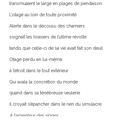
transmuaient le large en plages de pendaison.
L’otage au loin de toute proximité
Alerte dans le décousu des charniers
soignait les brasiers de l’ultime révolte
tandis que celle-ci de sa vie avait fait son deuil.
Otage perdu en lui-même,
à l’étroit dans le tout extérieur
Qui avala la concrétion du monde
quand dans sa ténébreuse veulerie
il croyait s’épancher dans le rien du simulacre.
À l’arpenteur des signes,
Éveil
Arpenteur de signes acquis à une généreuse émotion,