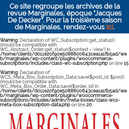
Ce site regroupe les archives de la
revue Marginales, époque "Jacques
De Decker". Pour la troisième saison
de Marginales, rendez-vous
ici
.
Warning
: Declaration of WC_Subscription::get_status()
should be compatible with
WC_Abstract_Order::get_status($context = 'view') in
/home/clients/d011e20f90e5088800643cea1a1fb5ad/we
b/marginales/wp-content/plugins/woocommerce-
subscriptions/includes/class-wc-subscription.php
on line
15
Warning
: Declaration of
WCS_Meta_Box_Subscription_Data::save($post_id, $post)
should be compatible with
WC_Meta_Box_Order_Data::save($order_id) in
/home/clients/d011e20f90e5088800643cea1a1fb5ad/we
b/marginales/wp-content/plugins/woocommerce-
subscriptions/includes/admin/meta-boxes/class-wcs-
meta-box-subscription-data.php
on line
20