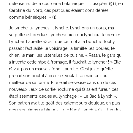
défenseurs de la couronne britannique. […] Jusqu’en 1911, en
Caroline du Nord, ces pratiques étaient considérées
comme bénéfiques. » (1)
Je lynche, tu lynches, il lynche. Lynchons un coup, ma
serpette est perdue. Lynchera bien qui lynchera le dernier.
Lyncher. Laurette n’avait que ce mot à la bouche. Tout y
passait : l’actualité, le voisinage, la famille, les poules, le
chien, le mari, les ustensiles de cuisine. « Raaah, le gars qui
a inventé cette râpe à fromage, il faudrait le lyncher ! » Elle
n’avait pas un mauvais fond, Laurette. C’est juste qu’elle
prenait son boulot à cœur et voulait se maintenir au
meilleur de sa forme. Elle était serveuse dans un de ces
nouveaux lieux de sortie nocturne qui faisaient fureur, ces
établissements dédiés au lynchage : « Le Bac à Lynch ».
Son patron avait le goût des calembours douteux, en plus
des exécutions publiques. Le « Bac à Lynch » était l’un des
plus respectables bars du genre. On n’y mettait personne à
mort — bien que le patron eût adoré. Le principe était
simple : le personnel était entraîné à monter en épingle la