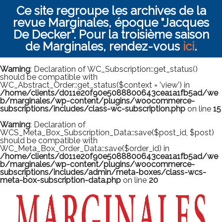
Ce site regroupe les archives de la
revue Marginales, époque "Jacques
De Decker". Pour la troisième saison
de Marginales, rendez-vous
ici
.
Warning
: Declaration of WC_Subscription::get_status()
should be compatible with
WC_Abstract_Order::get_status($context = 'view') in
/home/clients/d011e20f90e5088800643cea1a1fb5ad/we
b/marginales/wp-content/plugins/woocommerce-
subscriptions/includes/class-wc-subscription.php
on line
15
Warning
: Declaration of
WCS_Meta_Box_Subscription_Data::save($post_id, $post)
should be compatible with
WC_Meta_Box_Order_Data::save($order_id) in
/home/clients/d011e20f90e5088800643cea1a1fb5ad/we
b/marginales/wp-content/plugins/woocommerce-
subscriptions/includes/admin/meta-boxes/class-wcs-
meta-box-subscription-data.php
on line
20