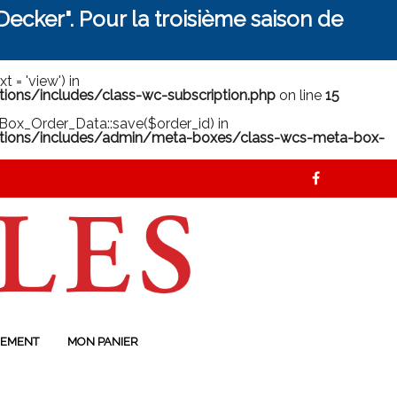
ecker". Pour la troisième saison de
 = 'view') in
ns/includes/class-wc-subscription.php
on line
15
ox_Order_Data::save($order_id) in
ions/includes/admin/meta-boxes/class-wcs-meta-box-
EMENT
MON PANIER