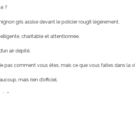
té ?
ignon gris assise devant le policier rougit légèrement.
lligente, charitable et attentionnée.
d’un air dépité.
 pas comment vous êtes, mais ce que vous faites dans la vi
ucoup, mais rien d’officiel.
oir ?
! Je n’ai jamais travaillé. Enfin, si. Beaucoup. Élever quatre en
ec rien qu’un mari, je peux vous dire que je ne chôme pas : c
…