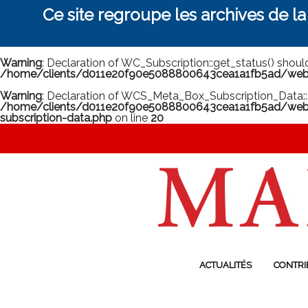
Ce site regroupe les archives de l
Warning
: Declaration of WC_Subscription::get_status() shou
/home/clients/d011e20f90e5088800643cea1a1fb5ad/web/m
Warning
: Declaration of WCS_Meta_Box_Subscription_Data::
/home/clients/d011e20f90e5088800643cea1a1fb5ad/web/
subscription-data.php
on line
20
ACTUALITÉS
CONTRI