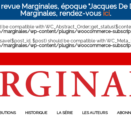
a revue Marginales, époque "Jacques De D
Marginales, rendez-vous
ici
.
ld be compatible with WC_Abstract_Order::get_status($context
arginales/wp-content/plugins/woocommerce-subscriptio
save($post_id, $post) should be compatible with WC_Meta_B
marginales/wp-content/plugins/woocommerce-subscript
BUTIONS
HISTORIQUE
LA SÉRIE
LES AUTEURS
ABONN