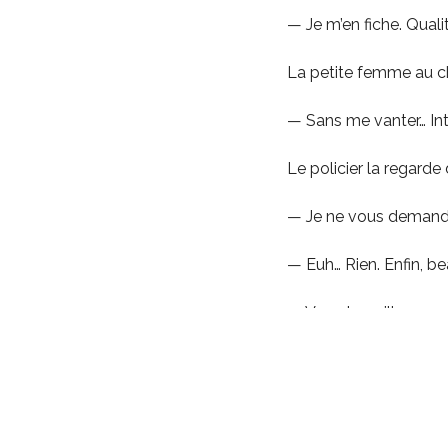
— Je m’en fiche. Quali
La petite femme au ch
— Sans me vanter… Inte
Le policier la regarde 
— Je ne vous demande
— Euh… Rien. Enfin, bea
— Vous travaillez en n
— À mon âge ! Mais non 
En même maintenant, av
laver, récurer, repasser