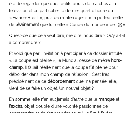
été de regarder quelques petits bouts de matches à la
télévision et en particulier le dernier quart d’heure du
« France-Brésil », puis de m’interroger sur la portée réelle
de
l’événement
que fut cette « Coupe du monde » de 1998.
Qu’est-ce que cela veut dire, me dire, nous dire ? Qu’y a-t-il
à comprendre ?
Et voici que par l’invitation à participer à ce dossier intitulé
« La coupe est pleine », le Mundial cesse de m’être
hors-
champ.
Il fallait réellement que la coupe fût pleine pour
déborder dans mon champ de réflexion ! C’est très
précisément de ce
débordement
que ma pensée, elle,
vient de se faire un objet. Un nouvel objet ?
En somme, elle n’en eut jamais d’autre que le
manque
et
l’excès,
objet double d’une volonté passionnée de
comprendre et de s’approprier ce qui lie l’un à l’autre.
La pensée poétique n’a d’autre ressource que ses
contradictions, d’autre source d’énergie que la haute