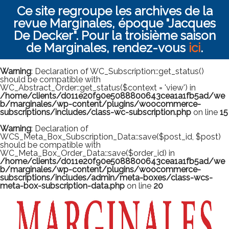
Ce site regroupe les archives de la
revue Marginales, époque "Jacques
De Decker". Pour la troisième saison
de Marginales, rendez-vous
ici
.
Warning
: Declaration of WC_Subscription::get_status()
should be compatible with
WC_Abstract_Order::get_status($context = 'view') in
/home/clients/d011e20f90e5088800643cea1a1fb5ad/we
b/marginales/wp-content/plugins/woocommerce-
subscriptions/includes/class-wc-subscription.php
on line
15
Warning
: Declaration of
WCS_Meta_Box_Subscription_Data::save($post_id, $post)
should be compatible with
WC_Meta_Box_Order_Data::save($order_id) in
/home/clients/d011e20f90e5088800643cea1a1fb5ad/we
b/marginales/wp-content/plugins/woocommerce-
subscriptions/includes/admin/meta-boxes/class-wcs-
meta-box-subscription-data.php
on line
20