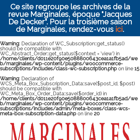
Ce site regroupe les archives de la
revue Marginales, époque "Jacques
De Decker". Pour la troisième saison
de Marginales, rendez-vous
ici
.
Warning
: Declaration of WC_Subscription::get_status()
should be compatible with
WC_Abstract_Order::get_status($context = 'view') in
/home/clients/d011e20f90e5088800643cea1a1fb5ad/we
b/marginales/wp-content/plugins/woocommerce-
subscriptions/includes/class-wc-subscription.php
on line
15
Warning
: Declaration of
WCS_Meta_Box_Subscription_Data::save($post_id, $post)
should be compatible with
WC_Meta_Box_Order_Data::save($order_id) in
/home/clients/d011e20f90e5088800643cea1a1fb5ad/we
b/marginales/wp-content/plugins/woocommerce-
subscriptions/includes/admin/meta-boxes/class-wcs-
meta-box-subscription-data.php
on line
20