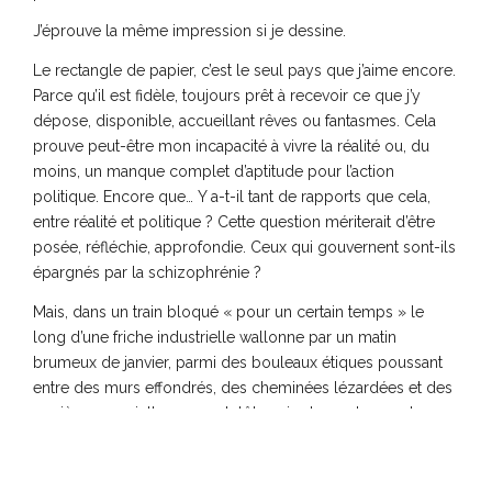
J’éprouve la même impression si je dessine.
Le rectangle de papier, c’est le seul pays que j’aime encore.
Parce qu’il est fidèle, toujours prêt à recevoir ce que j’y
dépose, disponible, accueillant rêves ou fantasmes. Cela
prouve peut-être mon incapacité à vivre la réalité ou, du
moins, un manque complet d’aptitude pour l’action
politique. Encore que… Y a-t-il tant de rapports que cela,
entre réalité et politique ? Cette question mériterait d’être
posée, réfléchie, approfondie. Ceux qui gouvernent sont-ils
épargnés par la schizophrénie ?
Mais, dans un train bloqué « pour un certain temps » le
long d’une friche industrielle wallonne par un matin
brumeux de janvier, parmi des bouleaux étiques poussant
entre des murs effondrés, des cheminées lézardées et des
verrières en miettes, on a plutôt envie de se changer les
idées. Pour ce faire, j’ai voulu me rappeler un moment
lumineux vécu aux abords de Monastir. Et j’ai commencé à
écrire…