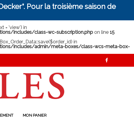
ecker". Pour la troisième saison de
 = 'view') in
ns/includes/class-wc-subscription.php
on line
15
ox_Order_Data::save($order_id) in
ions/includes/admin/meta-boxes/class-wcs-meta-box-
EMENT
MON PANIER