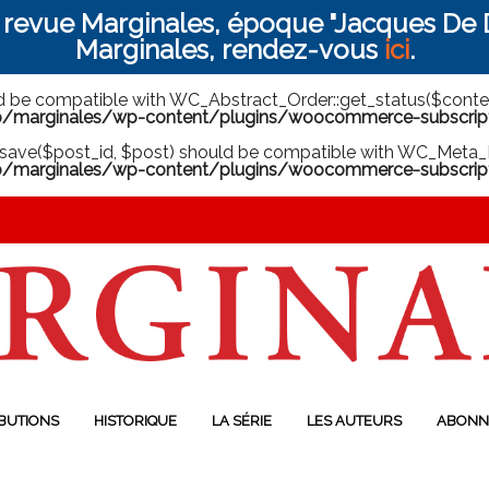
a revue Marginales, époque "Jacques De D
Marginales, rendez-vous
ici
.
ld be compatible with WC_Abstract_Order::get_status($context
arginales/wp-content/plugins/woocommerce-subscriptio
save($post_id, $post) should be compatible with WC_Meta_B
marginales/wp-content/plugins/woocommerce-subscript
BUTIONS
HISTORIQUE
LA SÉRIE
LES AUTEURS
ABONN