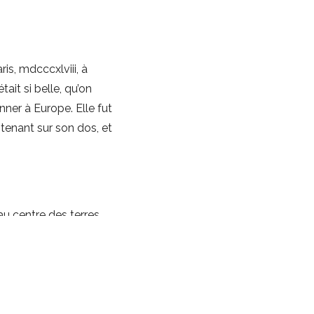
is, mdcccxlviii, à
ait si belle, qu’on
ner à Europe. Elle fut
a tenant sur son dos, et
au centre des terres
é son peuplement,
ussor clair des
hateaubriand).