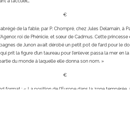
nt à l’accueil…
€
e abrégé de la fable, par P. Chompré, chez Jules Delamain, à Par
’Agenor, roi de Phénicie, et sœur de Cadmus. Cette princesse ét
pagnes de Junon avait dérobé un petit pot de fard pour le don
 qui prit la figure d’un taureau pour l’enlever, passa la mer en l
partie du monde à laquelle elle donna son nom. »
€
nd format : « La position de l’Europe dans la zone tempérée, 
ère boréal, sa profonde pénétration par les mers ont facilit
eté, sa densité, et sa variété. »
tations : « Il est vêtu à l’européenne. Il porte le costume en t
 (Duras). « Le Barbare s’étonne à la vue de cet Européen » (C