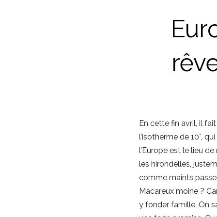
Euro
rêve
En cette fin avril, il 
l’isotherme de 10°, q
l’Europe est le lieu d
les hirondelles, justem
comme maints passerea
Macareux moine ? Car le
y fonder famille. On s