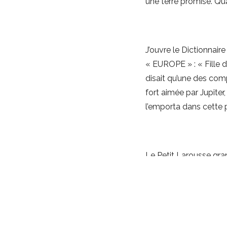
une terre promise. Qua
J’ouvre le Dictionnair
« EUROPE » : « Fille d
disait qu’une des com
fort aimée par Jupiter,
l’emporta dans cette 
Le Petit Larousse gra
émergées de l’hémisph
expliquant son ancienn
Le Robert quotidien, ci
banquiers de Saigon »