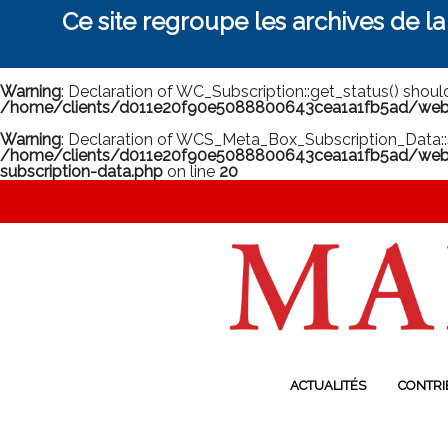
Ce site regroupe les archives de l
Warning
: Declaration of WC_Subscription::get_status() shou
/home/clients/d011e20f90e5088800643cea1a1fb5ad/web/m
Warning
: Declaration of WCS_Meta_Box_Subscription_Data::
/home/clients/d011e20f90e5088800643cea1a1fb5ad/web/
subscription-data.php
on line
20
ACTUALITÉS
CONTRI