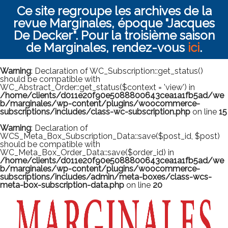
Ce site regroupe les archives de la
revue Marginales, époque "Jacques
De Decker". Pour la troisième saison
de Marginales, rendez-vous
ici
.
Warning
: Declaration of WC_Subscription::get_status()
should be compatible with
WC_Abstract_Order::get_status($context = 'view') in
/home/clients/d011e20f90e5088800643cea1a1fb5ad/we
b/marginales/wp-content/plugins/woocommerce-
subscriptions/includes/class-wc-subscription.php
on line
15
Warning
: Declaration of
WCS_Meta_Box_Subscription_Data::save($post_id, $post)
should be compatible with
WC_Meta_Box_Order_Data::save($order_id) in
/home/clients/d011e20f90e5088800643cea1a1fb5ad/we
b/marginales/wp-content/plugins/woocommerce-
subscriptions/includes/admin/meta-boxes/class-wcs-
meta-box-subscription-data.php
on line
20