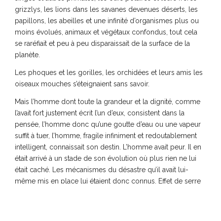
grizzlys, les lions dans les savanes devenues déserts, les
papillons, les abeilles et une infinité d’organismes plus ou
moins évolués, animaux et végétaux confondus, tout cela
se raréfiait et peu à peu disparaissait de la surface de la
planète.
Les phoques et les gorilles, les orchidées et leurs amis les
oiseaux mouches s’éteignaient sans savoir.
Mais l’homme dont toute la grandeur et la dignité, comme
l’avait fort justement écrit l’un d’eux, consistent dans la
pensée, l’homme donc qu’une goutte d’eau ou une vapeur
suffit à tuer, l’homme, fragile infiniment et redoutablement
intelligent, connaissait son destin. L’homme avait peur. Il en
était arrivé à un stade de son évolution où plus rien ne lui
était caché. Les mécanismes du désastre qu’il avait lui-
même mis en place lui étaient donc connus. Effet de serre
et réchauffement climatique, fonte des banquises, tsunamis
et ouragans, irréversible désertification des terres australes,
maladies nouvelles dont rien ne pouvait enrayer la