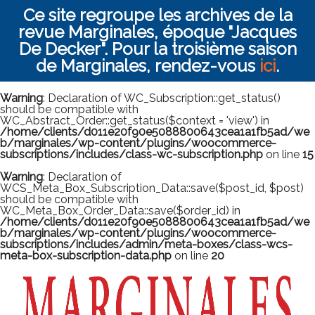
Ce site regroupe les archives de la
revue Marginales, époque "Jacques
De Decker". Pour la troisième saison
de Marginales, rendez-vous
ici
.
Warning
: Declaration of WC_Subscription::get_status()
should be compatible with
WC_Abstract_Order::get_status($context = 'view') in
/home/clients/d011e20f90e5088800643cea1a1fb5ad/we
b/marginales/wp-content/plugins/woocommerce-
subscriptions/includes/class-wc-subscription.php
on line
15
Warning
: Declaration of
WCS_Meta_Box_Subscription_Data::save($post_id, $post)
should be compatible with
WC_Meta_Box_Order_Data::save($order_id) in
/home/clients/d011e20f90e5088800643cea1a1fb5ad/we
b/marginales/wp-content/plugins/woocommerce-
subscriptions/includes/admin/meta-boxes/class-wcs-
meta-box-subscription-data.php
on line
20