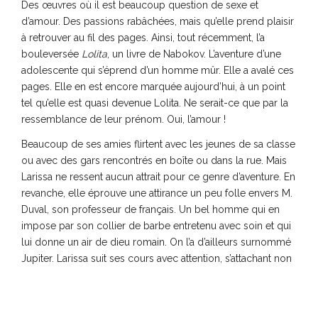
Des œuvres où il est beaucoup question de sexe et
d’amour. Des passions rabâchées, mais qu’elle prend plaisir
à retrouver au fil des pages. Ainsi, tout récemment, l’a
bouleversée
Lolita
, un livre de Nabokov. L’aventure d’une
adolescente qui s’éprend d’un homme mûr. Elle a avalé ces
pages. Elle en est encore marquée aujourd’hui, à un point
tel qu’elle est quasi devenue Lolita. Ne serait-ce que par la
ressemblance de leur prénom. Oui, l’amour !
Beaucoup de ses amies flirtent avec les jeunes de sa classe
ou avec des gars rencontrés en boîte ou dans la rue. Mais
Larissa ne ressent aucun attrait pour ce genre d’aventure. En
revanche, elle éprouve une attirance un peu folle envers M.
Duval, son professeur de français. Un bel homme qui en
impose par son collier de barbe entretenu avec soin et qui
lui donne un air de dieu romain. On l’a d’ailleurs surnommé
Jupiter. Larissa suit ses cours avec attention, s’attachant non
seulement à ce que débite M. Duval, mais surtout à ce que
suscitent en elle la forme de sa bouche, de son nez, de ses
yeux et ses gestes (il a l’habitude d’accompagner ses