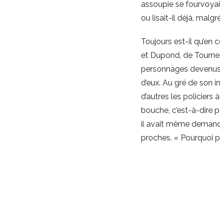
assoupie se fourvoyait
ou lisait-il déjà, mal
Toujours est-il qu’en 
et Dupond, de Tourneso
personnages devenus s
d’eux. Au gré de son im
d’autres les policiers
bouche, c’est-à-dire pou
il avait même demandé 
proches. « Pourquoi p
Mai fut un mois princi
de femme heureuse. Bie
‘tit Louis avait dépas
cela.