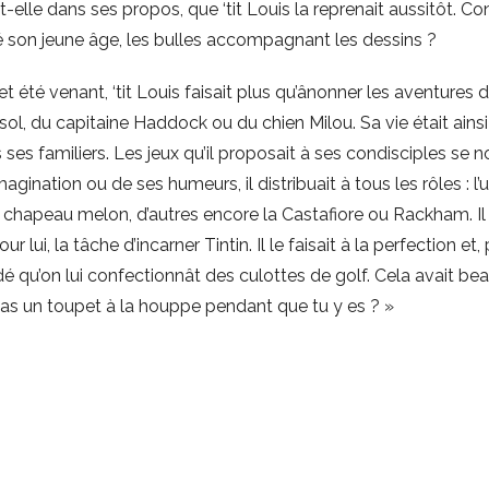
-elle dans ses propos, que ‘tit Louis la reprenait aussitôt. Co
gré son jeune âge, les bulles accompagnant les dessins ?
cet été venant, ‘tit Louis faisait plus qu’ânonner les aventures
l, du capitaine Haddock ou du chien Milou. Sa vie était ainsi
es familiers. Les jeux qu’il proposait à ses condisciples se 
agination ou de ses humeurs, il distribuait à tous les rôles : l’u
 à chapeau melon, d’autres encore la Castafiore ou Rackham. Il
r lui, la tâche d’incarner Tintin. Il le faisait à la perfection et,
qu’on lui confectionnât des culottes de golf. Cela avait beau
as un toupet à la houppe pendant que tu y es ? »
er. Des fleurs partout. Des tiédeurs qui donnaient au jardin c
ntôt, les vacances seraient là. Puis viendrait l’apprentissage 
sé depuis longtemps le ba-be-bi-bo-bu et le 2+2 = 4. Il planer