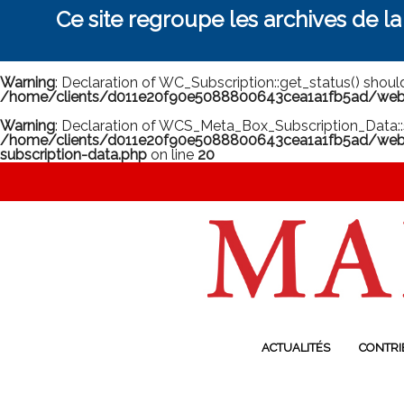
Ce site regroupe les archives de l
Warning
: Declaration of WC_Subscription::get_status() shou
/home/clients/d011e20f90e5088800643cea1a1fb5ad/web/m
Warning
: Declaration of WCS_Meta_Box_Subscription_Data::
/home/clients/d011e20f90e5088800643cea1a1fb5ad/web/
subscription-data.php
on line
20
ACTUALITÉS
CONTRI