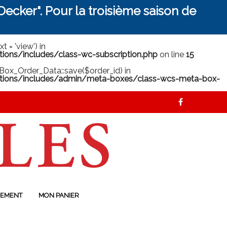
ecker". Pour la troisième saison de
 = 'view') in
ns/includes/class-wc-subscription.php
on line
15
ox_Order_Data::save($order_id) in
ions/includes/admin/meta-boxes/class-wcs-meta-box-
EMENT
MON PANIER