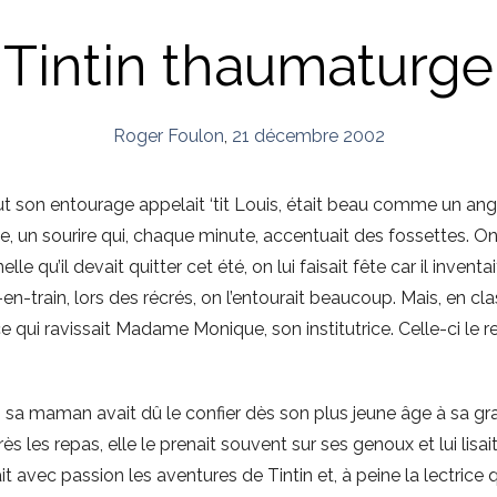
Tintin thaumaturge
Roger Foulon
,
21 décembre 2002
ut son entourage appelait ‘tit Louis, était beau comme un ange.
e, un sourire qui, chaque minute, accentuait des fossettes. On
lle qu’il devait quitter cet été, on lui faisait fête car il invent
-train, lors des récrés, on l’entourait beaucoup. Mais, en class
 qui ravissait Madame Monique, son institutrice. Celle-ci le re
a maman avait dû le confier dès son plus jeune âge à sa gra
ès les repas, elle le prenait souvent sur ses genoux et lui lisait
it avec passion les aventures de Tintin et, à peine la lectrice q