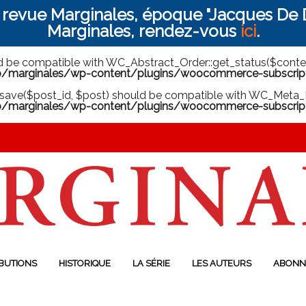
a revue Marginales, époque "Jacques De D
Marginales, rendez-vous
ici
.
ld be compatible with WC_Abstract_Order::get_status($context
arginales/wp-content/plugins/woocommerce-subscriptio
save($post_id, $post) should be compatible with WC_Meta_B
marginales/wp-content/plugins/woocommerce-subscript
BUTIONS
HISTORIQUE
LA SÉRIE
LES AUTEURS
ABONN