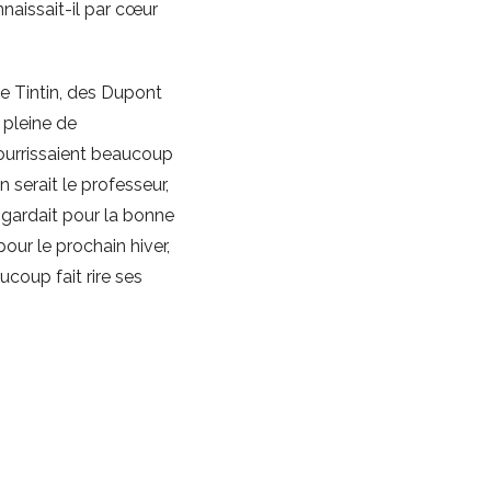
nnaissait-il par cœur
 de Tintin, des Dupont
 pleine de
nourrissaient beaucoup
n serait le professeur,
 gardait pour la bonne
 pour le prochain hiver,
coup fait rire ses
omme une respiration
du vrai savoir. Mais
ait au-dessus de tout