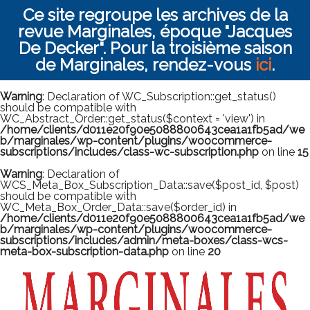
Ce site regroupe les archives de la
revue Marginales, époque "Jacques
De Decker". Pour la troisième saison
de Marginales, rendez-vous
ici
.
Warning
: Declaration of WC_Subscription::get_status()
should be compatible with
WC_Abstract_Order::get_status($context = 'view') in
/home/clients/d011e20f90e5088800643cea1a1fb5ad/we
b/marginales/wp-content/plugins/woocommerce-
subscriptions/includes/class-wc-subscription.php
on line
15
Warning
: Declaration of
WCS_Meta_Box_Subscription_Data::save($post_id, $post)
should be compatible with
WC_Meta_Box_Order_Data::save($order_id) in
/home/clients/d011e20f90e5088800643cea1a1fb5ad/we
b/marginales/wp-content/plugins/woocommerce-
subscriptions/includes/admin/meta-boxes/class-wcs-
meta-box-subscription-data.php
on line
20