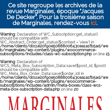
Ce site regroupe les archives de la
revue Marginales, époque "Jacques
De Decker". Pour la troisième saison
de Marginales, rendez-vous
ici
.
Warning
: Declaration of WC_Subscription::get_status()
should be compatible with
WC_Abstract_Order::get_status($context = 'view') in
/home/clients/d011e20f90e5088800643cea1a1fb5ad/we
b/marginales/wp-content/plugins/woocommerce-
subscriptions/includes/class-wc-subscription.php
on line
15
Warning
: Declaration of
WCS_Meta_Box_Subscription_Data::save($post_id, $post)
should be compatible with
WC_Meta_Box_Order_Data::save($order_id) in
/home/clients/d011e20f90e5088800643cea1a1fb5ad/we
b/marginales/wp-content/plugins/woocommerce-
subscriptions/includes/admin/meta-boxes/class-wcs-
meta-box-subscription-data.php
on line
20