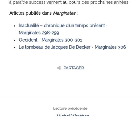
à paraître successivement au cours des prochaines années.
Articles publiés dans
Marginales
:
Inactualité – chronique d’un temps présent
-
Marginales 298-299
Occident
-
Marginales 300-301
Le tombeau de Jacques De Decker
-
Marginales 306
PARTAGER
Lecture précédente
← Michel Wauthoz
Lecture suivante
Michel Goldblat →