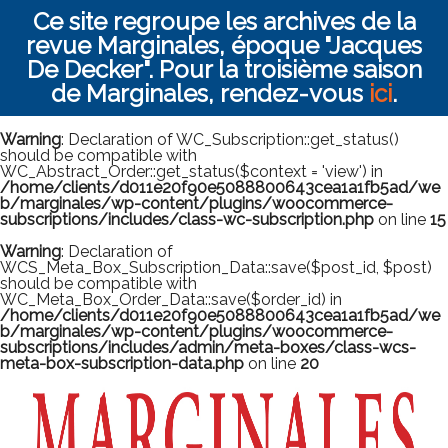
Ce site regroupe les archives de la
revue Marginales, époque "Jacques
De Decker". Pour la troisième saison
de Marginales, rendez-vous
ici
.
Warning
: Declaration of WC_Subscription::get_status()
should be compatible with
WC_Abstract_Order::get_status($context = 'view') in
/home/clients/d011e20f90e5088800643cea1a1fb5ad/we
b/marginales/wp-content/plugins/woocommerce-
subscriptions/includes/class-wc-subscription.php
on line
15
Warning
: Declaration of
WCS_Meta_Box_Subscription_Data::save($post_id, $post)
should be compatible with
WC_Meta_Box_Order_Data::save($order_id) in
/home/clients/d011e20f90e5088800643cea1a1fb5ad/we
b/marginales/wp-content/plugins/woocommerce-
subscriptions/includes/admin/meta-boxes/class-wcs-
meta-box-subscription-data.php
on line
20