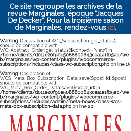
Ce site regroupe les archives de la
revue Marginales, époque "Jacques
De Decker". Pour la troisième saison
de Marginales, rendez-vous
ici
.
Warning
: Declaration of WC_Subscription::get_status()
should be compatible with
WC_Abstract_Order::get_status($context = 'view') in
/home/clients/d011e20f90e5088800643cea1a1fb5ad/we
b/marginales/wp-content/plugins/woocommerce-
subscriptions/includes/class-wc-subscription.php
on line
15
Warning
: Declaration of
WCS_Meta_Box_Subscription_Data::save($post_id, $post)
should be compatible with
WC_Meta_Box_Order_Data::save($order_id) in
/home/clients/d011e20f90e5088800643cea1a1fb5ad/we
b/marginales/wp-content/plugins/woocommerce-
subscriptions/includes/admin/meta-boxes/class-wcs-
meta-box-subscription-data.php
on line
20