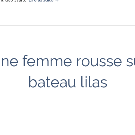
une femme rousse s
bateau lilas
Jean-Luc Wart
,
1 août 2008
se débrouillent comme ils peuvent. Jacques Faubert, dans l
e, profitait de l’été pour se produire à Covent Garden. Là, dan