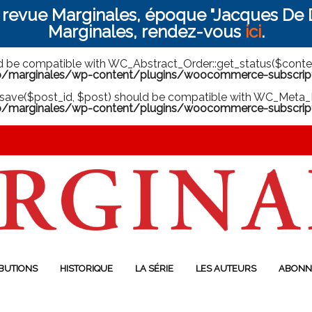
a revue Marginales, époque "Jacques De D
Marginales, rendez-vous
ici
.
ld be compatible with WC_Abstract_Order::get_status($context
arginales/wp-content/plugins/woocommerce-subscriptio
save($post_id, $post) should be compatible with WC_Meta_B
marginales/wp-content/plugins/woocommerce-subscript
BUTIONS
HISTORIQUE
LA SÉRIE
LES AUTEURS
ABONN