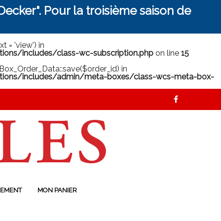
ecker". Pour la troisième saison de
 = 'view') in
ns/includes/class-wc-subscription.php
on line
15
ox_Order_Data::save($order_id) in
ions/includes/admin/meta-boxes/class-wcs-meta-box-
EMENT
MON PANIER