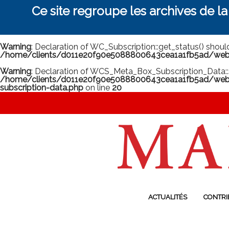
Ce site regroupe les archives de l
Warning
: Declaration of WC_Subscription::get_status() shou
/home/clients/d011e20f90e5088800643cea1a1fb5ad/web/m
Warning
: Declaration of WCS_Meta_Box_Subscription_Data::
/home/clients/d011e20f90e5088800643cea1a1fb5ad/web/
subscription-data.php
on line
20
ACTUALITÉS
CONTRI