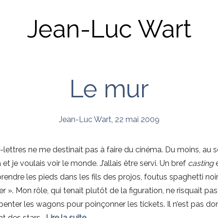
Jean-Luc Wart
Le mur
Jean-Luc Wart
,
22 mai 2009
ettres ne me destinait pas à faire du cinéma. Du moins, au se
t je voulais voir le monde. J’allais être servi. Un bref
casting
rendre les pieds dans les fils des projos, foutus spaghetti noir
nfer ». Mon rôle, qui tenait plutôt de la figuration, ne risquait p
rpenter les wagons pour poinçonner les tickets. Il n’est pas d
nt des stars.
Lire la suite
→