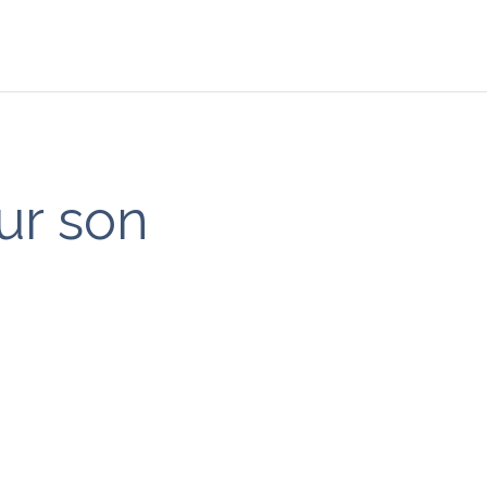
ur son
’attente que son nom
s la rue, entre le