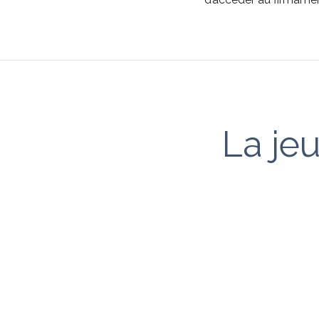
La je
Les jeunes comédiens 
vous dise quelque chos