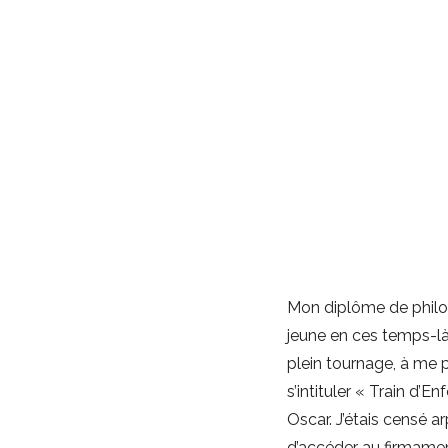
Mon diplôme de philo-l
jeune en ces temps-là e
plein tournage, à me p
s’intituler « Train d’E
Oscar. J’étais censé a
d’accéder au firmame